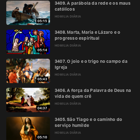
3409. A parábola da rede e os maus
católicos
HOMILIA DIÁRIA
05:15
3408. Marta, Maria e Lázaro e o
progresso espiritual
HOMILIA DIÁRIA
05:14
3407. O joio e o trigo no campo da
Igreja
HOMILIA DIÁRIA
05:43
3406. A força da Palavra de Deus na
vida de quem crê
HOMILIA DIÁRIA
04:37
3405. São Tiago e o caminho do
serviço humilde
HOMILIA DIÁRIA
05:10