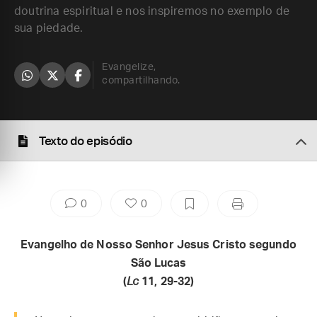
doutrina espiritual e nos inspiremos no exemplo de
sua piedade.
Evangelize,
compartilhando.
Texto do episódio
0
0
Evangelho de Nosso Senhor Jesus Cristo segundo
São Lucas
(
Lc
11, 29-32)