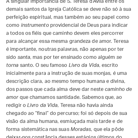
A singular importância de S. Teresa d’Ávila entre os
demais santos da Igreja Católica se deve não só à sua
perfeição espiritual, mas também ao seu papel como
como
instrumento
providencial de Deus para indicar
a todos os fiéis que caminho devem eles percorrer
para alcançar essa mesma grandeza de amor. Teresa
é importante, noutras palavras, não apenas por ter
sido
santa
, mas por ter ensinado como alguém
se
torna
santo. O seu famoso
Livro da Vida
, escrito
inicialmente para a instrução de suas monjas, é uma
descrição clara, ao mesmo tempo humana e divina,
dos passos que cada alma deve dar neste
caminho de
amor
que chamamos santidade. Sabemos que, ao
redigir o
Livro da Vida
, Teresa não havia ainda
chegado ao “final” do percurso; foi só depois de sua
visão da alma humana, esmiuçada mais tarde e de
forma sistemática nas suas
Moradas
, que ela pôde
deixar-nos constância desses estágios últimos do