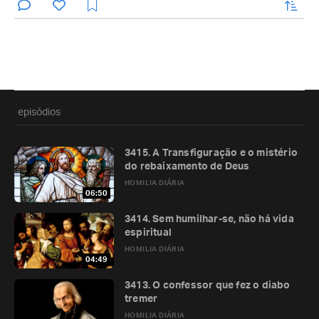
enviar
episódios
3415. A Transfiguração e o mistério
do rebaixamento de Deus
HOMILIA DIÁRIA
06:50
3414. Sem humilhar-se, não há vida
espiritual
HOMILIA DIÁRIA
04:49
3413. O confessor que fez o diabo
tremer
HOMILIA DIÁRIA