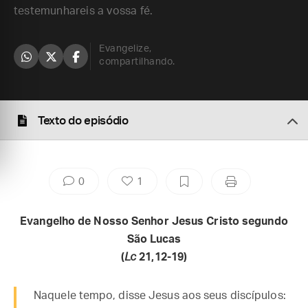
testemunhareis a vossa fé.
Evangelize,
compartilhando.
Texto do episódio
0
1
Evangelho de Nosso Senhor Jesus Cristo segundo
São Lucas
(
Lc
21,12-19)
Naquele tempo, disse Jesus aos seus discípulos: