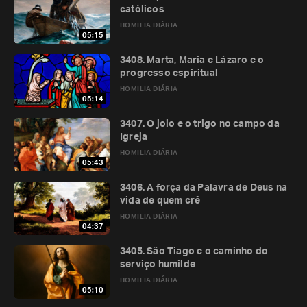
católicos
HOMILIA DIÁRIA
05:15
3408. Marta, Maria e Lázaro e o
progresso espiritual
HOMILIA DIÁRIA
05:14
3407. O joio e o trigo no campo da
Igreja
HOMILIA DIÁRIA
05:43
3406. A força da Palavra de Deus na
vida de quem crê
HOMILIA DIÁRIA
04:37
3405. São Tiago e o caminho do
serviço humilde
HOMILIA DIÁRIA
05:10