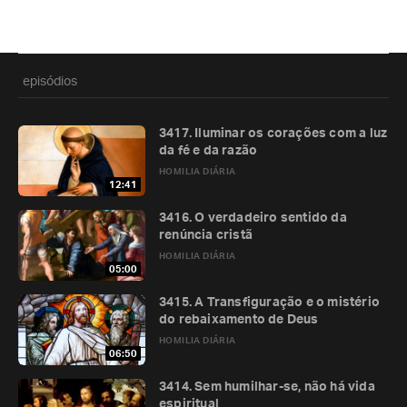
episódios
3417. Iluminar os corações com a luz
da fé e da razão
HOMILIA DIÁRIA
12:41
3416. O verdadeiro sentido da
renúncia cristã
HOMILIA DIÁRIA
05:00
3415. A Transfiguração e o mistério
do rebaixamento de Deus
HOMILIA DIÁRIA
06:50
3414. Sem humilhar-se, não há vida
espiritual