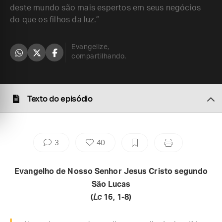
deste mundo são mais espertos em seus negócios
do que os filhos da luz.”
Evangelize,
compartilhando.
Texto do episódio
3
40
Evangelho de Nosso Senhor Jesus Cristo segundo
São Lucas
(
Lc
16, 1-8)