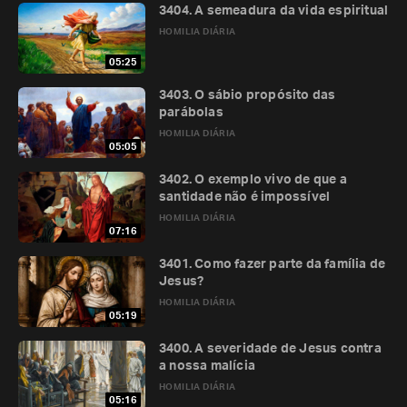
3404. A semeadura da vida espiritual
HOMILIA DIÁRIA
05:25
3403. O sábio propósito das
parábolas
HOMILIA DIÁRIA
05:05
3402. O exemplo vivo de que a
santidade não é impossível
HOMILIA DIÁRIA
07:16
3401. Como fazer parte da família de
Jesus?
HOMILIA DIÁRIA
05:19
3400. A severidade de Jesus contra
a nossa malícia
HOMILIA DIÁRIA
05:16