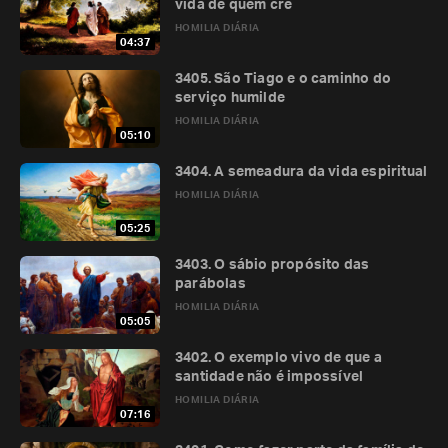
vida de quem crê
HOMILIA DIÁRIA
04:37
3405. São Tiago e o caminho do
serviço humilde
HOMILIA DIÁRIA
05:10
3404. A semeadura da vida espiritual
HOMILIA DIÁRIA
05:25
3403. O sábio propósito das
parábolas
HOMILIA DIÁRIA
05:05
3402. O exemplo vivo de que a
santidade não é impossível
HOMILIA DIÁRIA
07:16