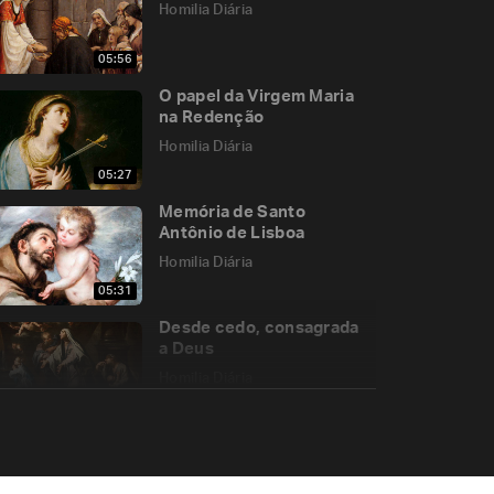
Homilia Diária
05:56
O papel da Virgem Maria
na Redenção
Homilia Diária
05:27
Memória de Santo
Antônio de Lisboa
Homilia Diária
05:31
Desde cedo, consagrada
a Deus
Homilia Diária
04:59
O testemunho cristão
Homilia Diária