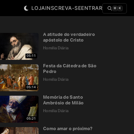
LOJA
INSCREVA-SE
ENTRAR
⌘
K
A atitude do verdadeiro
apóstolo de Cristo
Homilia Diária
05:11
Festa da Cátedra de São
Pedro
Homilia Diária
05:14
Memória de Santo
Ambrósio de Milão
Homilia Diária
05:21
Como amar o próximo?