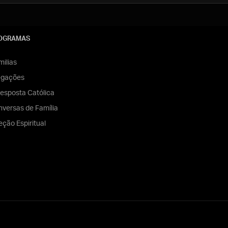
OGRAMAS
ilias
egações
esposta Católica
versas de Família
eção Espiritual