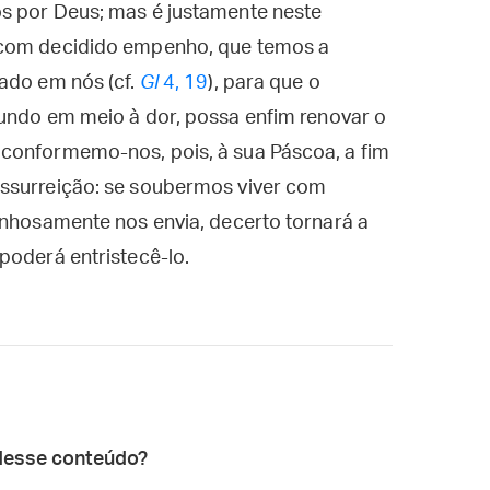
s por Deus; mas é justamente neste
 com decidido empenho, que temos a
ado em nós (cf.
Gl
4, 19
), para que o
mundo em meio à dor, possa enfim renovar o
conformemo-nos, pois, à sua Páscoa, a fim
essurreição: se soubermos viver com
inhosamente nos envia, decerto tornará a
poderá entristecê-lo.
desse conteúdo?