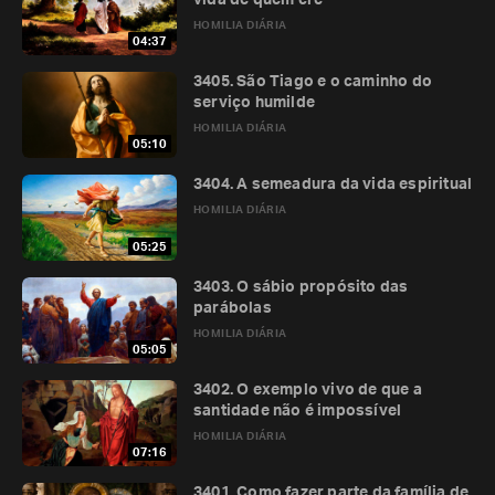
HOMILIA DIÁRIA
04:37
3405. São Tiago e o caminho do
serviço humilde
HOMILIA DIÁRIA
05:10
3404. A semeadura da vida espiritual
HOMILIA DIÁRIA
05:25
3403. O sábio propósito das
parábolas
HOMILIA DIÁRIA
05:05
3402. O exemplo vivo de que a
santidade não é impossível
HOMILIA DIÁRIA
07:16
3401. Como fazer parte da família de