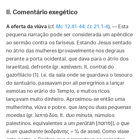
II. Comentário exegético
A oferta da viúva
(cf.
Mc
12,41-44
;
Lc
21,1-4
)
.
— Esta
pequena narração pode ser considerada um apêndice
ao sermão contra os fariseus. Estando Jesus sentado
no átrio das mulheres (provavelmente nos degraus
perante a porta ocidental, que dava para o átrio dos
israelitas), defronte (gr. κατέναντι, lt.
contra
) do
gazofilácio (1), i.e. da sala onde se guardava o tesouro
do santuário, passavam por ali peregrinos a lançar
esmolas no erário do Templo, e muitos ricos
lançavam muito dinheiro. Aproximou-se então uma
mulherinha, viúva e pobre, que
lançou duas pequenas
moedas
(gr. λεπτὰ δύο, lt.
duo minuta
, númulos
palestinos, equivalentes a um
perûtāh
[פרוטה]),
o que
é um quadrante
(κοδράντης = ¼ de asse). Como visse