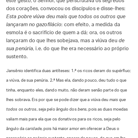
este gesto, o Senhor, que perscrutava os segredos
dos corações, convocou os discípulos e disse-lhes:
Esta pobre viúva deu mais que todos os outros que
lançaram no gazofilácio
: com efeito, a medida da
esmola é o sacrifício de quem a dá; ora, os outros
lançaram do que lhes sobejava, mas a viúva deu
de
sua penúria
, i.e. do que lhe era necessário ao próprio
sustento.
Jansênio identifica duas antíteses: 1.ª os ricos deram do supérfluo;
a viúva, de sua penúria. 2.ª Mas ela, dando pouco, deu tudo o que
tinha, enquanto eles, dando muito, não deram senão parte do que
lhes sobrava. Eis por que se pode dizer que a viúva deu
mais que
todos os outros
, seja pelo ângulo dos
bens
, pois as duas moedas
valiam mais para ela que os donativos para os ricos, seja pelo
ângulo da
caridade
, pois há maior amor em oferecer a Deus o