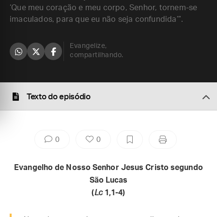
‘Que meu coração e meu corpo, Senhor, tornem-se
imaculados, para que eu não seja confundida’”.
Evangelize,
compartilhando.
Texto do episódio
0
0
Evangelho de Nosso Senhor Jesus Cristo segundo
São Lucas
(
Lc
1,1-4)