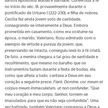
santos Apóstolos Matias e Barnabé. Convertida à fé
no início do séc. III, provavelmente durante o
pontificado de Urbano I (222-230), e filha de nobres,
Cecília fez ainda jovem voto de castidade,
consagrando-se inteiramente a Deus. Embora
prometida em casamento, como era costume na
época, o marido, Valeriano, ficou admirado com o
exemplo de virtude e pureza da jovem, que,
preservando-se intacta, conseguiu levá-lo à fé cristã.
De fato, a menina chegara a tal grau de santidade e
recolhimento, que mesmo no barulho que os
instrumentos faziam durante a festa de bodas, ela,
como que alheia a tudo, cantava a Deus em seu
coração a seguinte prece:
Fiant, Domine, cor meum et
corpus meum immaculatum, ut non confundar
, “Que
meu coração e meu corpo, Senhor, tornem-se
imaculados, para que eu não seja confundida”. Uma
vez batizado, também Valeriano consagrou a Deus a