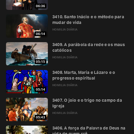
06:36
3410. Santo Inácio e o método para
mudar de vida
HOMILIA DIÁRIA
06:14
3409. A parábola da rede e os maus
católicos
HOMILIA DIÁRIA
05:15
3408. Marta, Maria e Lázaro e o
progresso espiritual
HOMILIA DIÁRIA
05:14
3407. O joio e o trigo no campo da
Igreja
HOMILIA DIÁRIA
05:43
3406. A força da Palavra de Deus na
vida de quem crê