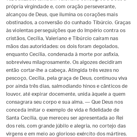
própria virgindade e, com oração perseverante,
alcançou de Deus, que ilumina os corações mais
obstinados, a conversão do cunhado Tibúrcio. Graças
às violentas perseguições que do Império contra os
cristãos, Cecília, Valeriano e Tibúrcio caíram nas
mãos das autoridades: os dois foram degolados,
enquanto Cecília, condenada à morte por asfixia,
sobreviveu milagrosamente. Os algozes decidiram
então cortar-lhe a cabeça. Atingida três vezes no
pescoço, Cecília, pela graça de Deus, continuou viva
por ainda três dias, salmodiando hinos e cânticos de
louvor, até expirar docemente, unida àquele a quem
consagrara seu corpo e sua alma. — Que Deus nos
conceda imitar o exemplo de vida e fidelidade de
Santa Cecília, que mereceu ser apresentada ao Rei
dos reis, com grande júbilo e alegria, no cortejo das
virgens e em meio ao glorioso exército dos mártires.