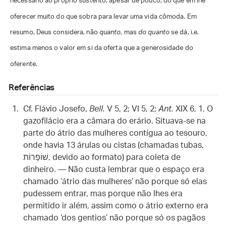
necessário ao próprio sustento, apesar de pouco, do que em lhe
oferecer muito do que sobra para levar uma vida cômoda. Em
resumo, Deus considera, não
quanto
, mas
do quanto
se dá, i.e.
estima menos o valor em si da oferta que a generosidade do
oferente.
Referências
Cf. Flávio Josefo,
Bell.
V 5, 2; VI 5, 2;
Ant.
XIX 6, 1. O
gazofilácio era a câmara do erário. Situava-se na
parte do átrio das mulheres contígua ao tesouro,
onde havia 13 árulas ou cistas (chamadas tubas,
שׁוֹפָרוֹת, devido ao formato) para coleta de
dinheiro. — Não custa lembrar que o espaço era
chamado ‘átrio das mulheres’ não porque só elas
pudessem entrar, mas porque não lhes era
permitido ir além, assim como o átrio externo era
chamado ‘dos gentios’ não porque só os pagãos