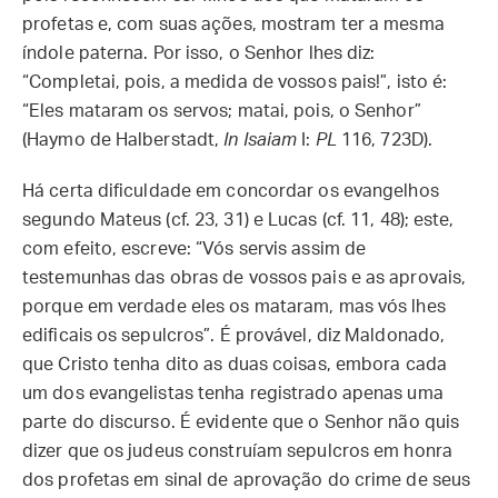
profetas e, com suas ações, mostram ter a mesma
índole paterna. Por isso, o Senhor lhes diz:
“Completai, pois, a medida de vossos pais!”, isto é:
“Eles mataram os servos; matai, pois, o Senhor”
(Haymo de Halberstadt,
In Isaiam
I:
PL
116, 723D).
Há certa dificuldade em concordar os evangelhos
segundo Mateus (cf. 23, 31) e Lucas (cf. 11, 48); este,
com efeito, escreve: “Vós servis assim de
testemunhas das obras de vossos pais e as aprovais,
porque em verdade eles os mataram, mas vós lhes
edificais os sepulcros”. É provável, diz Maldonado,
que Cristo tenha dito as duas coisas, embora cada
um dos evangelistas tenha registrado apenas uma
parte do discurso. É evidente que o Senhor não quis
dizer que os judeus construíam sepulcros em honra
dos profetas em sinal de aprovação do crime de seus