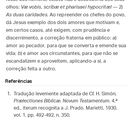
olhos:
Væ vobis, scribæ et pharisaei hypocritæ!
— 2)
As duas caridades
. Ao repreender os chefes do povo,
dá Jesus exemplo dos dois amores que motivam e,
em certos casos, até exigem, com prudência e
discernimento, a correção fraterna em público:
a
)
amor ao pecador, para que se converta e emende sua
vida;
b
) e amor aos circunstantes, para que não se
escandalizem e aproveitem, aplicando-a si, a
correção feita a outro.
Referências
Tradução levemente adaptada de Cf. H. Simón,
Prælectiones Biblicæ. Novum Testamentum
. 4.ª
ed., iterum recognita a J. Prado. Marietti, 1930,
vol. 1, pp. 492-492, n. 350.