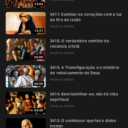
HOMILIA DIÁRIA
13:03
3417. Iluminar os corações com a luz
da fé e da razão
HOMILIA DIÁRIA
12:41
3416. O verdadeiro sentido da
renúncia cristã
HOMILIA DIÁRIA
05:00
3415. A Transfiguração e o mistério
do rebaixamento de Deus
HOMILIA DIÁRIA
06:50
3414. Sem humilhar-se, não há vida
espiritual
HOMILIA DIÁRIA
04:49
3413. O confessor que fez o diabo
tremer