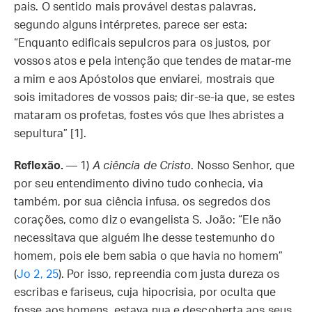
pais. O sentido mais provável destas palavras,
segundo alguns intérpretes, parece ser esta:
“Enquanto edificais sepulcros para os justos, por
vossos atos e pela intenção que tendes de matar-me
a mim e aos Apóstolos que enviarei, mostrais que
sois imitadores de vossos pais; dir-se-ia que, se estes
mataram os profetas, fostes vós que lhes abristes a
sepultura” [1].
Reflexão.
— 1)
A ciência de Cristo
. Nosso Senhor, que
por seu entendimento divino tudo conhecia, via
também, por sua ciência infusa, os segredos dos
corações, como diz o evangelista S. João: “Ele não
necessitava que alguém lhe desse testemunho do
homem, pois ele bem sabia o que havia no homem”
(
Jo 2, 25
). Por isso, repreendia com justa dureza os
escribas e fariseus, cuja hipocrisia, por oculta que
fosse aos homens, estava nua e descoberta aos seus