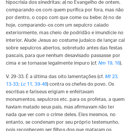
hipocrisia dos sinedritas:
a
) no Evangelho de ontem,
comparando-os com quem purifica por fora, mas não
por dentro, o copo com que come ou bebe;
b
) no de
hoje, comparando-os com um sepulcro caiado
exteriormente, mas cheio de podridão e imundície no
interior. Alude Jesus ao costume judaico de lançar cal
sobre sepulcros abertos, sobretudo antes das festas
pascais, para que nenhum desavisado passasse por
cima e se tornasse legalmente impuro (cf.
Nm
19, 16
).
V. 29-33. É a última das oito lamentações (cf.
Mt
23,
13-33
;
Lc
11, 39-48
) contra os chefes do povo. Os
escribas e fariseus erigiam e enfeitavam
monumentos, sepulcros etc. para os profetas, a quem
haviam matado seus pais, mas afirmavam não ter
nada que ver com o crime deles. Eles mesmos, no
entanto, se condenam por seu próprio testemunho,
pois reconhecem ser filhos dos que mataram os