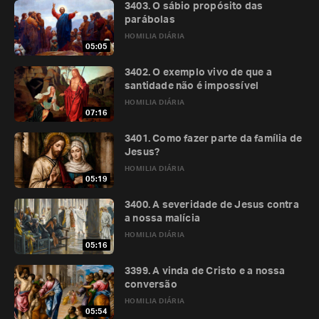
3403. O sábio propósito das
parábolas
HOMILIA DIÁRIA
05:05
3402. O exemplo vivo de que a
santidade não é impossível
HOMILIA DIÁRIA
07:16
3401. Como fazer parte da família de
Jesus?
HOMILIA DIÁRIA
05:19
3400. A severidade de Jesus contra
a nossa malícia
HOMILIA DIÁRIA
05:16
3399. A vinda de Cristo e a nossa
conversão
HOMILIA DIÁRIA
05:54