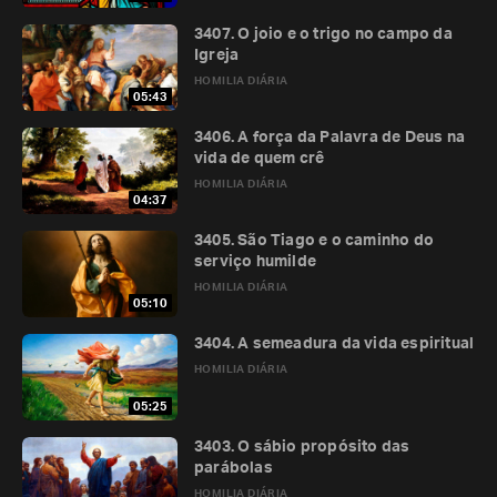
3407. O joio e o trigo no campo da
Igreja
HOMILIA DIÁRIA
05:43
3406. A força da Palavra de Deus na
vida de quem crê
HOMILIA DIÁRIA
04:37
3405. São Tiago e o caminho do
serviço humilde
HOMILIA DIÁRIA
05:10
3404. A semeadura da vida espiritual
HOMILIA DIÁRIA
05:25
3403. O sábio propósito das
parábolas
HOMILIA DIÁRIA