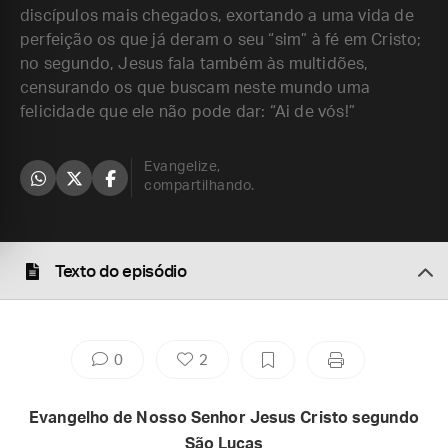
discípulos mais chegados, exortando a uma vida de
perfeição os que já deram o seu “sim” à fé em Cristo;
no segundo, Jesus fala também às multidões,
censurando os que buscam neste mundo uma
felicidade que ele não pode dar: “Ai de vós!”
Evangelize,
compartilhando.
Texto do episódio
0
2
Evangelho de Nosso Senhor Jesus Cristo segundo
São Lucas