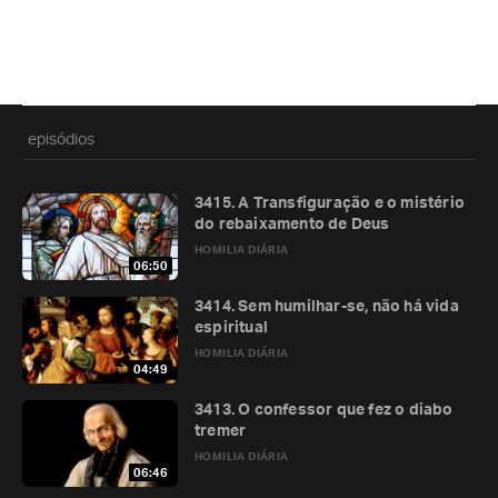
episódios
3415. A Transfiguração e o mistério
do rebaixamento de Deus
HOMILIA DIÁRIA
06:50
3414. Sem humilhar-se, não há vida
espiritual
HOMILIA DIÁRIA
04:49
3413. O confessor que fez o diabo
tremer
HOMILIA DIÁRIA
06:46