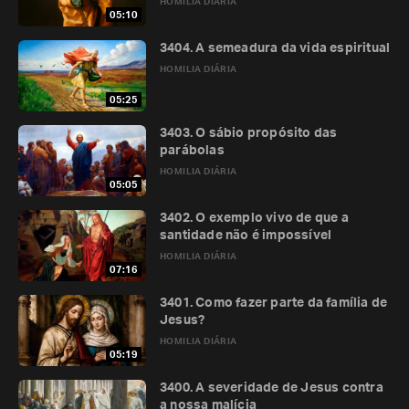
HOMILIA DIÁRIA
05:10
3404. A semeadura da vida espiritual
HOMILIA DIÁRIA
05:25
3403. O sábio propósito das
parábolas
HOMILIA DIÁRIA
05:05
3402. O exemplo vivo de que a
santidade não é impossível
HOMILIA DIÁRIA
07:16
3401. Como fazer parte da família de
Jesus?
HOMILIA DIÁRIA
05:19
3400. A severidade de Jesus contra
a nossa malícia