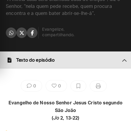
Senhor, “nela quem pede recebe, quem procura
encontra e a quem bater abrir-se-lhe-á”.
Evangelize,
compartilhando.
Texto do episódio
0
0
Evangelho de Nosso Senhor Jesus Cristo segundo
São João
(
Jo
2, 13-22)