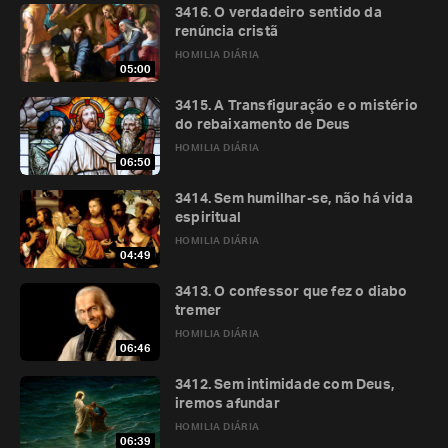
3416. O verdadeiro sentido da
renúncia cristã
HOMILIA DIÁRIA
05:00
3415. A Transfiguração e o mistério
do rebaixamento de Deus
HOMILIA DIÁRIA
06:50
3414. Sem humilhar-se, não há vida
espiritual
HOMILIA DIÁRIA
04:49
3413. O confessor que fez o diabo
tremer
HOMILIA DIÁRIA
06:46
3412. Sem intimidade com Deus,
iremos afundar
HOMILIA DIÁRIA
06:39