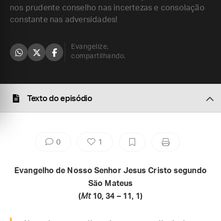
nos prudente conselho nas incertezas e consolação
constante nas adversidades!
Evangelize,
compartilhando.
Texto do episódio
0
1
Evangelho de Nosso Senhor Jesus Cristo segundo
São Mateus
(
Mt
10, 34 – 11, 1)