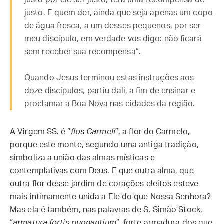
justo por ele ser justo, terá uma recompensa de
justo. E quem der, ainda que seja apenas um copo
de água fresca, a um desses pequenos, por ser
meu discípulo, em verdade vos digo: não ficará
sem receber sua recompensa”.
Quando Jesus terminou estas instruções aos
doze discípulos, partiu dali, a fim de ensinar e
proclamar a Boa Nova nas cidades da região.
A Virgem SS. é “
flos Carmeli
”, a flor do Carmelo,
porque este monte, segundo uma antiga tradição,
simboliza a união das almas místicas e
contemplativas com Deus. E que outra alma, que
outra flor desse jardim de corações eleitos esteve
mais intimamente unida a Ele do que Nossa Senhora?
Mas ela é também, nas palavras de S. Simão Stock,
“
armatura fortis pugnantium
”, forte armadura dos que