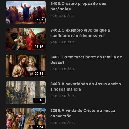
3403. O sábio propósito das
parábolas
HOMILIA DIÁRIA
05:05
3402. O exemplo vivo de que a
santidade não é impossível
HOMILIA DIÁRIA
07:16
3401. Como fazer parte da família de
Jesus?
HOMILIA DIÁRIA
05:19
3400. A severidade de Jesus contra
a nossa malícia
HOMILIA DIÁRIA
05:16
3399. A vinda de Cristo e a nossa
conversão
HOMILIA DIÁRIA
05:54