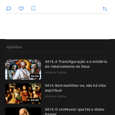
enviar
episódios
3415. A Transfiguração e o mistério
do rebaixamento de Deus
HOMILIA DIÁRIA
06:50
3414. Sem humilhar-se, não há vida
espiritual
HOMILIA DIÁRIA
04:49
3413. O confessor que fez o diabo
tremer