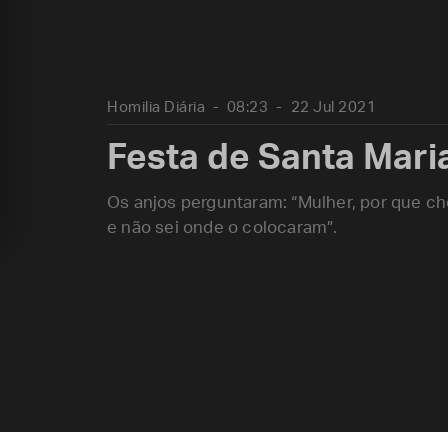
Homilia Diária
08:23
22 Jul 2021
Festa de Santa Mar
Os anjos perguntaram: “Mulher, por que c
e não sei onde o colocaram”.