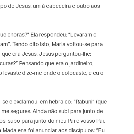
rpo de Jesus, um à cabeceira e outro aos
que choras?” Ela respondeu: “Levaram o
m”. Tendo dito isto, Maria voltou-se para
a que era Jesus. Jesus perguntou-lhe:
uras?” Pensando que era o jardineiro,
 o levaste dize-me onde o colocaste, e eu o
ou-se e exclamou, em hebraico: “Rabuni” (que
o me segures. Ainda não subi para junto de
os: subo para junto do meu Pai e vosso Pai,
 Madalena foi anunciar aos discípulos: “Eu