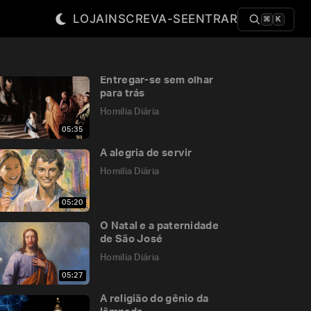
LOJA
INSCREVA-SE
ENTRAR
⌘
K
Entregar-se sem olhar
para trás
Homilia Diária
05:35
A alegria de servir
Homilia Diária
05:20
O Natal e a paternidade
de São José
Homilia Diária
05:27
A religião do gênio da