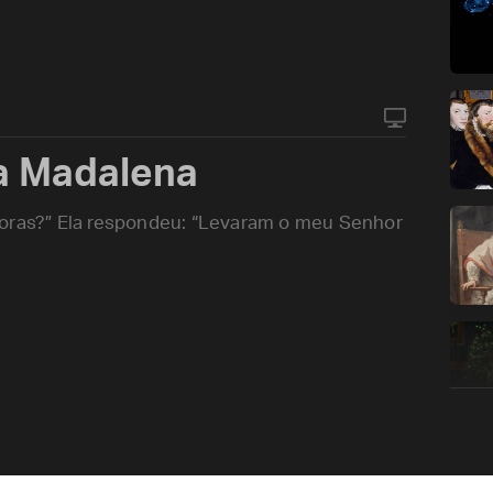
ia Madalena
horas?” Ela respondeu: “Levaram o meu Senhor