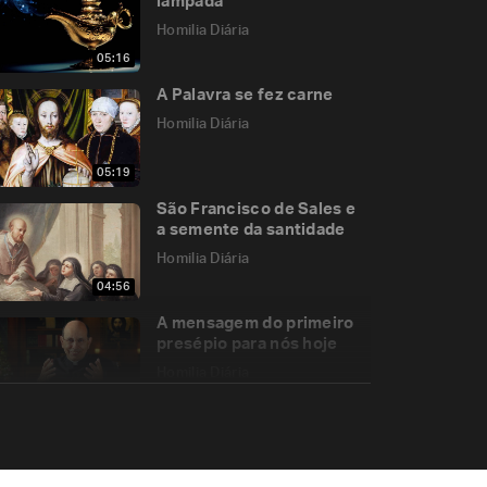
lâmpada
Homilia Diária
05:16
A Palavra se fez carne
Homilia Diária
05:19
São Francisco de Sales e
a semente da santidade
Homilia Diária
04:56
A mensagem do primeiro
presépio para nós hoje
Homilia Diária
13:36
O Apóstolo que viveu o
escondimento