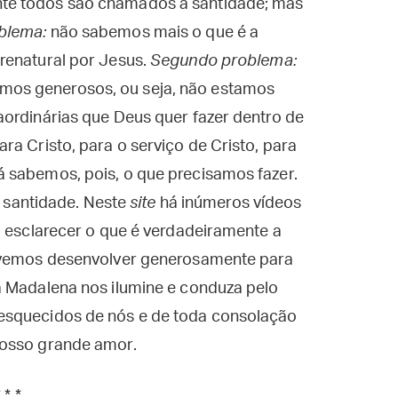
te todos são chamados à santidade; mas
blema:
não sabemos mais o que é a
renatural por Jesus.
Segundo problema:
os generosos, ou seja, não estamos
aordinárias que Deus quer fazer dentro de
ra Cristo, para o serviço de Cristo, para
 sabemos, pois, o que precisamos fazer.
 a santidade. Neste
site
há inúmeros vídeos
a esclarecer o que é verdadeiramente a
devemos desenvolver generosamente para
a Madalena nos ilumine e conduza pelo
esquecidos de nós e de toda consolação
nosso grande amor.
* * *