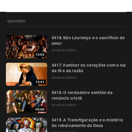
episódios
3418. São Lourenço e o sacrifício de
amor
HOMILIA DIÁRIA
13:03
3417. Iluminar os corações com a luz
da fé e da razão
HOMILIA DIÁRIA
12:41
3416. O verdadeiro sentido da
renúncia cristã
HOMILIA DIÁRIA
05:00
3415. A Transfiguração e o mistério
do rebaixamento de Deus