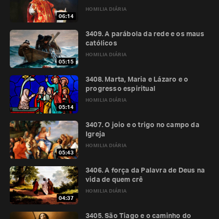
HOMILIA DIÁRIA
06:14
3409. A parábola da rede e os maus
católicos
HOMILIA DIÁRIA
05:15
3408. Marta, Maria e Lázaro e o
progresso espiritual
HOMILIA DIÁRIA
05:14
3407. O joio e o trigo no campo da
Igreja
HOMILIA DIÁRIA
05:43
3406. A força da Palavra de Deus na
vida de quem crê
HOMILIA DIÁRIA
04:37
3405. São Tiago e o caminho do