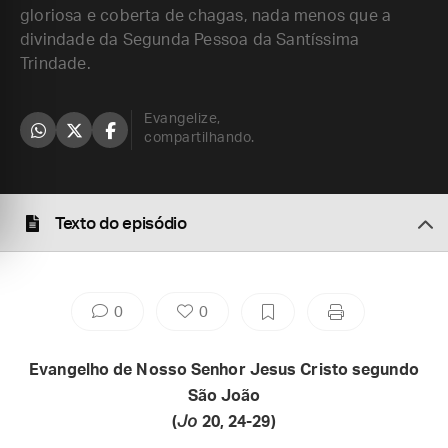
gloriosa e coberta de chagas, nada menos que a
divindade da Segunda Pessoa da Santíssima
Trindade.
Evangelize,
compartilhando.
Texto do episódio
0
0
Evangelho de Nosso Senhor Jesus Cristo segundo
São João
(
Jo
20, 24-29)