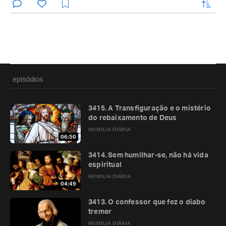
enviar
episódios
3415. A Transfiguração e o mistério
do rebaixamento de Deus
HOMILIA DIÁRIA
06:50
3414. Sem humilhar-se, não há vida
espiritual
HOMILIA DIÁRIA
04:49
3413. O confessor que fez o diabo
tremer
HOMILIA DIÁRIA