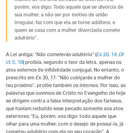
porém, vos digo: Todo aquele que se divorcia de
sua mulher, a não ser por motivo de união
irregular, faz com que ela se torne adúltera; e
quem se casa com a mulher divorciada comete
adultério”.
A Lei antiga: “Não
cometerás
adultério” (
Ex
20, 14
;
Dt
cf. 5, 18
) proibia, segundo o teor da letra, apenas os
atos
externos
de infidelidade conjugal. No entanto, o
prescrito em
Ex
20, 17: “Não
cobiçarás
a mulher do
teu próxi­mo”, proíbe também os
internos
. Por isso, as
palavras que ouvimos de Cristo no Evangelho de hoje
se dirigem contra a falsa interpretação dos fariseus,
que haviam reduzido esse pecado somente aos atos
exteriores: “Eu, porém, vos digo: todo aquele que
olhar para uma mulher, com o desejo de possuí-la, já
cometeu adultério com ela no seu coração”. A