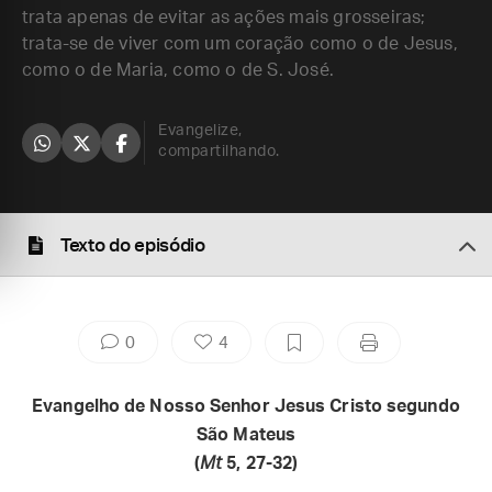
trata apenas de evitar as ações mais grosseiras;
trata-se de viver com um coração como o de Jesus,
como o de Maria, como o de S. José.
Evangelize,
compartilhando.
Texto do episódio
0
4
Evangelho de Nosso Senhor Jesus Cristo segundo
São Mateus
(
Mt
5, 27-32)