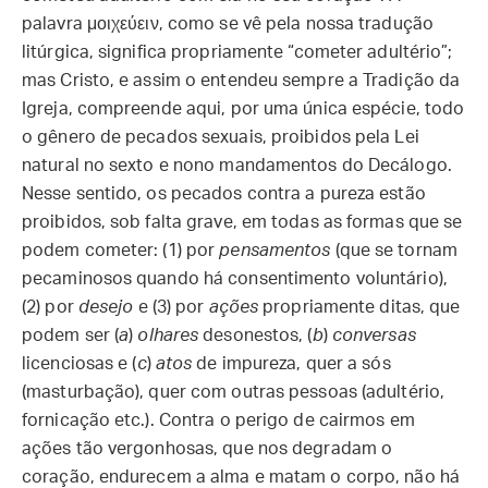
palavra μοιχεύειν, como se vê pela nossa tradução
litúrgica, significa propriamente “cometer adultério”;
mas Cristo, e assim o entendeu sempre a Tradição da
Igreja, compreende aqui, por uma única espécie, todo
o gênero de pecados sexuais, proibidos pela Lei
natural no sexto e nono mandamentos do Decálogo.
Nesse sentido, os pecados contra a pureza estão
proibidos, sob falta grave, em todas as formas que se
podem cometer: (1) por
pensamentos
(que se tornam
pecaminosos quando há consentimento voluntário),
(2) por
desejo
e (3) por
ações
propriamente ditas, que
podem ser (
a
)
olhares
desonestos, (
b
)
conversas
licenciosas e (
c
)
atos
de impureza, quer a sós
(masturbação), quer com outras pessoas (adultério,
fornicação etc.). Contra o perigo de cairmos em
ações tão vergonhosas, que nos degradam o
coração, endurecem a alma e matam o corpo, não há