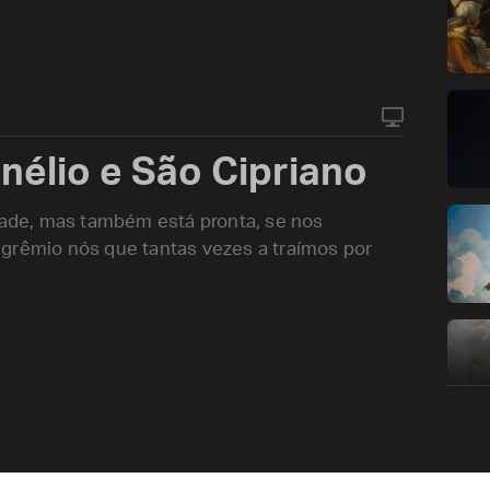
élio e São Cipriano
idade, mas também está pronta, se nos
grêmio nós que tantas vezes a traímos por