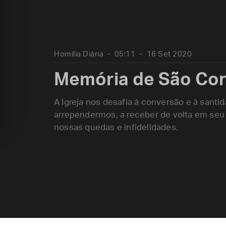
Homilia Diária
05:11
16 Set 2020
Memória de São Corn
A Igreja nos desafia à conversão e à sant
arrependermos, a receber de volta em seu 
nossas quedas e infidelidades.