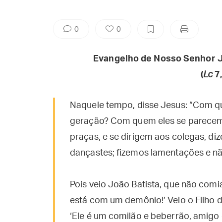
0
0
Evangelho de Nosso Senhor J
(
Lc
7
Naquele tempo, disse Jesus: “Com 
geração? Com quem eles se parecem
praças, e se dirigem aos colegas, di
dançastes; fizemos lamentações e nã
Pois veio João Batista, que não comia
está com um demônio!’ Veio o Filho 
‘Ele é um comilão e beberrão, amigo