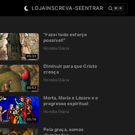
LOJA
INSCREVA-SE
ENTRAR
⌘
K
“Fazei todo esforço
possível!”
Homilia Diária
05:33
Diminuir para que Cristo
cresça
Homilia Diária
05:53
Marta, Maria e Lázaro e o
progresso espiritual
Homilia Diária
05:14
Pela graça, somos