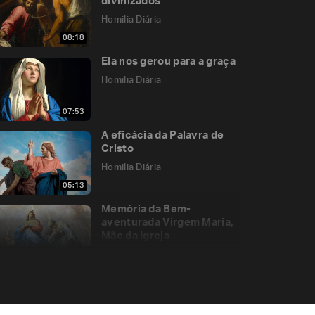
divinizados
Homilia Diária
08:18
Ela nos gerou para a graça
Homilia Diária
07:53
A eficácia da Palavra de
Cristo
Homilia Diária
05:13
Memória da Bem-
aventurada Virgem Maria,
Mãe da Igreja
Homilia Diária
05:47
E se víssemos a Jesus?
Homilia Diária