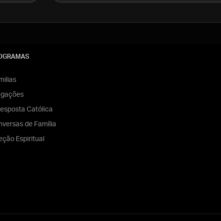
OGRAMAS
ilias
egações
esposta Católica
versas de Família
eção Espiritual