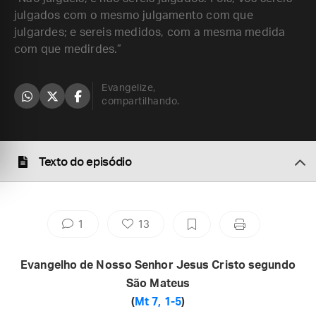
julgados com o mesmo julgamento com que
julgardes; e sereis medidos, com a mesma medida
com que medirdes.”
Evangelize,
compartilhando.
Texto do episódio
1
13
Evangelho de Nosso Senhor Jesus Cristo segundo
São Mateus
(
Mt 7, 1-5
)