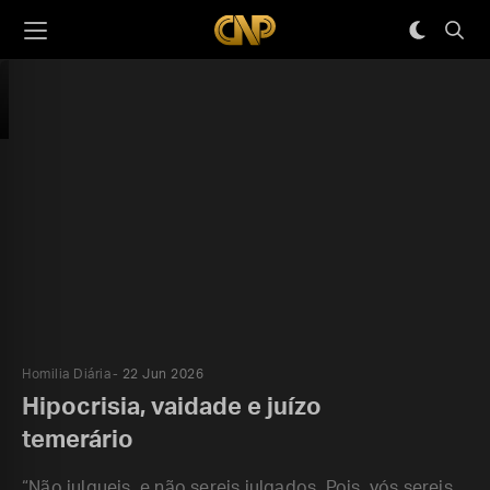
Homilia Diária
22 Jun 2026
Hipocrisia, vaidade e juízo
temerário
“Não julgueis, e não sereis julgados. Pois, vós sereis