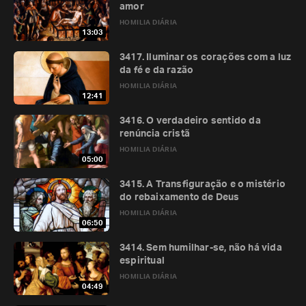
amor
HOMILIA DIÁRIA
13:03
3417. Iluminar os corações com a luz
da fé e da razão
HOMILIA DIÁRIA
12:41
3416. O verdadeiro sentido da
renúncia cristã
HOMILIA DIÁRIA
05:00
3415. A Transfiguração e o mistério
do rebaixamento de Deus
HOMILIA DIÁRIA
06:50
3414. Sem humilhar-se, não há vida
espiritual
HOMILIA DIÁRIA
04:49