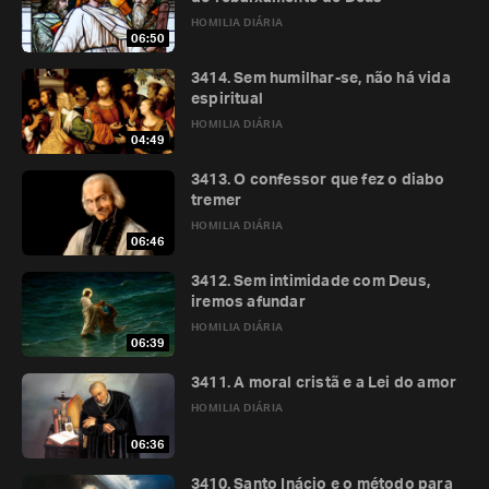
HOMILIA DIÁRIA
06:50
3414. Sem humilhar-se, não há vida
espiritual
HOMILIA DIÁRIA
04:49
3413. O confessor que fez o diabo
tremer
HOMILIA DIÁRIA
06:46
3412. Sem intimidade com Deus,
iremos afundar
HOMILIA DIÁRIA
06:39
3411. A moral cristã e a Lei do amor
HOMILIA DIÁRIA
06:36
3410. Santo Inácio e o método para