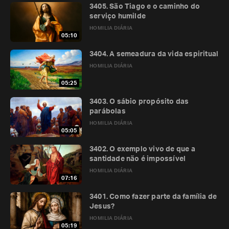
3405. São Tiago e o caminho do
serviço humilde
HOMILIA DIÁRIA
05:10
3404. A semeadura da vida espiritual
HOMILIA DIÁRIA
05:25
3403. O sábio propósito das
parábolas
HOMILIA DIÁRIA
05:05
3402. O exemplo vivo de que a
santidade não é impossível
HOMILIA DIÁRIA
07:16
3401. Como fazer parte da família de
Jesus?
HOMILIA DIÁRIA
05:19