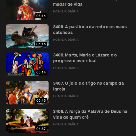
mudar de vida
HOMILIA DIÁRIA
06:14
3409. A parábola da rede e os maus
católicos
HOMILIA DIÁRIA
05:15
3408. Marta, Maria e Lázaro e o
progresso espiritual
HOMILIA DIÁRIA
05:14
3407. O joio e o trigo no campo da
Igreja
HOMILIA DIÁRIA
05:43
3406. A força da Palavra de Deus na
vida de quem crê
HOMILIA DIÁRIA
04:37