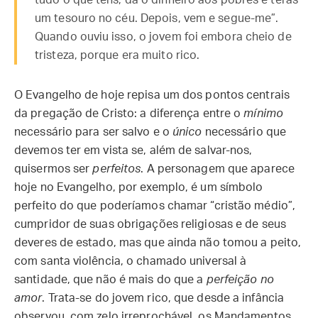
tudo o que tens, dá o dinheiro aos pobres e terás
um tesouro no céu. Depois, vem e segue-me”.
Quando ouviu isso, o jovem foi embora cheio de
tristeza, porque era muito rico.
O Evangelho de hoje repisa um dos pontos centrais
da pregação de Cristo: a diferença entre o
mínimo
necessário para ser salvo e o
único
necessário que
devemos ter em vista se, além de salvar-nos,
quisermos ser
perfeitos
. A personagem que aparece
hoje no Evangelho, por exemplo, é um símbolo
perfeito do que poderíamos chamar “cristão médio”,
cumpridor de suas obrigações religiosas e de seus
deveres de estado, mas que ainda não tomou a peito,
com santa violência, o chamado universal à
santidade, que não é mais do que a
perfeição no
amor
. Trata-se do jovem rico, que desde a infância
observou, com zelo irreprochável, os Mandamentos