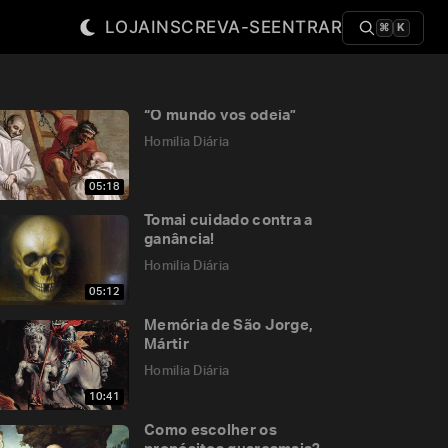
LOJA
INSCREVA-SE
ENTRAR
⌘
K
“O mundo vos odeia”
Homilia Diária
05:18
Tomai cuidado contra a
ganância!
Homilia Diária
05:12
Memória de São Jorge,
Mártir
Homilia Diária
10:41
Como escolher os