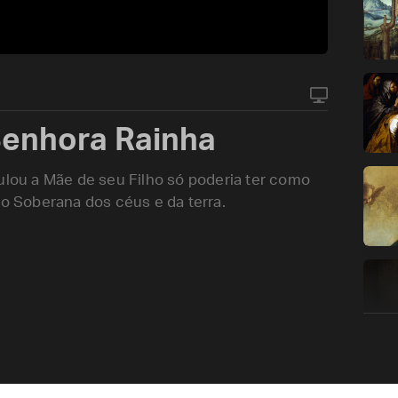
enhora Rainha
ou a Mãe de seu Filho só poderia ter como
 Soberana dos céus e da terra.