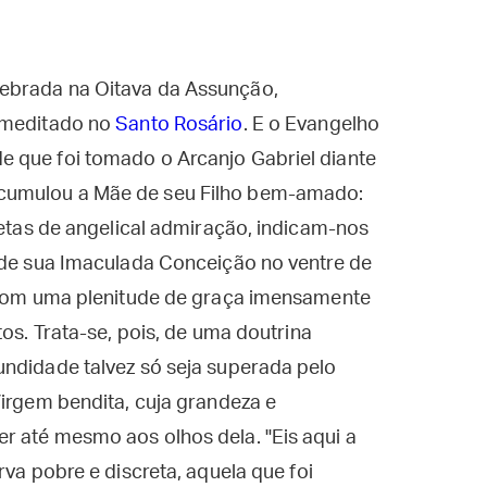
ebrada na Oitava da Assunção,
o meditado no
Santo Rosário
. E o Evangelho
 que foi tomado o Arcanjo Gabriel diante
cumulou a Mãe de seu Filho bem-amado:
letas de angelical admiração, indicam-nos
e de sua Imaculada Conceição no ventre de
o com uma plenitude de graça imensamente
tos. Trata-se, pois, de uma doutrina
undidade talvez só seja superada pelo
irgem bendita, cuja grandeza e
r até mesmo aos olhos dela. "Eis aqui a
rva pobre e discreta, aquela que foi