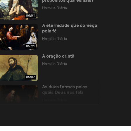
propósitos quaresmais?
Homilia Diária
06:01
A eternidade que começa
pela fé
Homilia Diária
05:21
A oração cristã
Homilia Diária
05:02
As duas formas pelas
quais Deus nos fala
Homilia Diária
04:55
O amor do Pai e as
provações