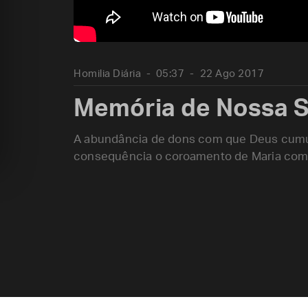
Homilia Diária
05:37
22 Ago 2017
Memória de Nossa S
A abundância de dons com que Deus cumul
consequência o coroamento de Maria como