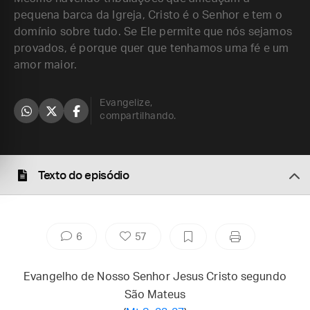
pequena barca da Igreja, Cristo é o Senhor e tem o
domínio sobre tudo. Se Ele permite que nós sejamos
provados, é porque quer que tenhamos uma fé e um
amor maior.
Evangelize,
compartilhando.
Texto do episódio
6
57
Evangelho de Nosso Senhor Jesus Cristo segundo
São Mateus