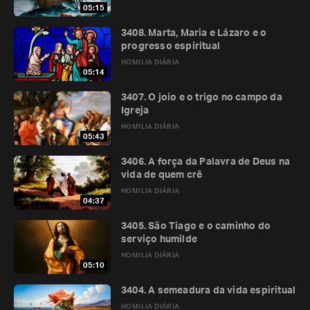
05:15
3408. Marta, Maria e Lázaro e o
progresso espiritual
HOMILIA DIÁRIA
05:14
3407. O joio e o trigo no campo da
Igreja
HOMILIA DIÁRIA
05:43
3406. A força da Palavra de Deus na
vida de quem crê
HOMILIA DIÁRIA
04:37
3405. São Tiago e o caminho do
serviço humilde
HOMILIA DIÁRIA
05:10
3404. A semeadura da vida espiritual
HOMILIA DIÁRIA