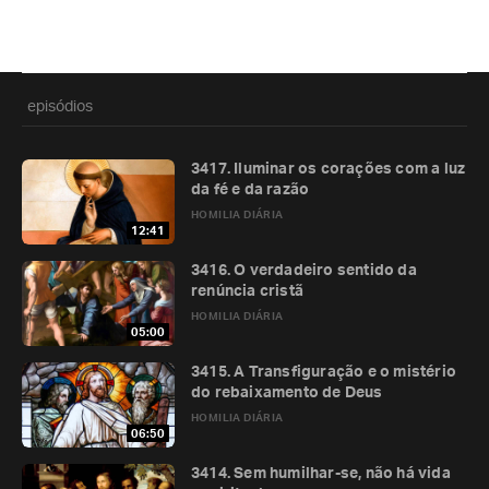
episódios
3417. Iluminar os corações com a luz
da fé e da razão
HOMILIA DIÁRIA
12:41
3416. O verdadeiro sentido da
renúncia cristã
HOMILIA DIÁRIA
05:00
3415. A Transfiguração e o mistério
do rebaixamento de Deus
HOMILIA DIÁRIA
06:50
3414. Sem humilhar-se, não há vida