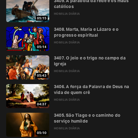
3409. A parábola da rede e os maus
católicos
HOMILIA DIÁRIA
05:15
3408. Marta, Maria e Lázaro e o
progresso espiritual
HOMILIA DIÁRIA
05:14
3407. O joio e o trigo no campo da
Igreja
HOMILIA DIÁRIA
05:43
3406. A força da Palavra de Deus na
vida de quem crê
HOMILIA DIÁRIA
04:37
3405. São Tiago e o caminho do
serviço humilde
HOMILIA DIÁRIA
05:10