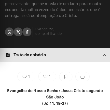
perseverante, que se movia de um lado para o outro,
esquecida muitas vezes do único necessário, que é
entregar-se à contemplação de Cristo.
Evangelize,
compartilhando.
Texto do episódio
1
1
Evangelho de Nosso Senhor Jesus Cristo segundo
São João
(
Jo
11, 19-27)