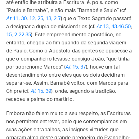
até então lhe atribuíra a Escritura: é, pois, como
“Paulo e Barnabé”, e não mais “Barnabé e Saulo” (cf.
At
11, 30
;
12, 25
;
13, 2.7
) que o Texto Sagrado passará
a designar a dupla de missionários (cf.
At
13, 43.46.50
;
15, 2.22.35
). Este empreendimento apostólico, no
entanto, chegou ao fim quando da segunda viagem
de Paulo. Como o Apóstolo das gentes se opusesse a
que o companheiro levasse consigo João, “que tinha
por sobrenome Marcos” (
At
15, 37
), houve um tal
desentendimento entre eles que os dois decidiram
separar-se. Assim, Barnabé voltou com Marcos para
Chipre (cf.
At
15, 39
), onde, segundo a tradição,
recebeu a palma do martírio.
Embora não falem muito a seu respeito, as Escrituras
nos permitem entrever, pelo que contemplamos em
suas ações e trabalhos, as insignes virtudes que
ornaram alma deste grande pregoeiro do Evangelho: