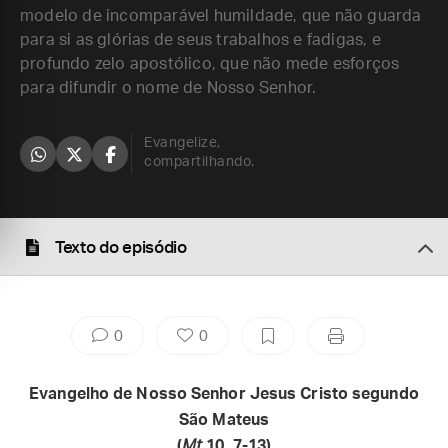
modelo de incomparável humildade, que não guarda
para si as glórias de seus trabalhos e fadigas, e
profundo zelo apostólico, que não mede esforços
para difundir o nome de Nosso Senhor.
Evangelize,
compartilhando.
Texto do episódio
0
0
Evangelho de Nosso Senhor Jesus Cristo segundo
São Mateus
(
Mt
10, 7-13)