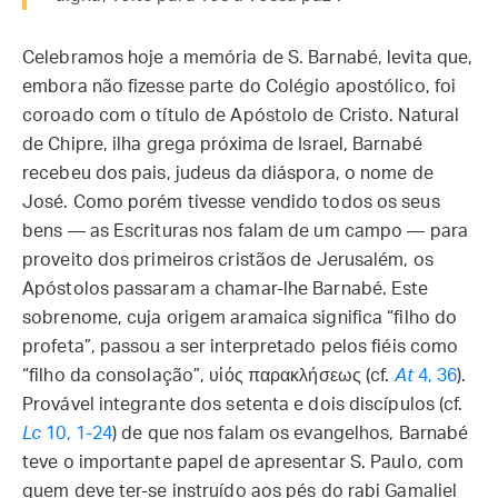
Celebramos hoje a memória de S. Barnabé, levita que,
embora não fizesse parte do Colégio apostólico, foi
coroado com o título de Apóstolo de Cristo. Natural
de Chipre, ilha grega próxima de Israel, Barnabé
recebeu dos pais, judeus da diáspora, o nome de
José. Como porém tivesse vendido todos os seus
bens — as Escrituras nos falam de um campo — para
proveito dos primeiros cristãos de Jerusalém, os
Apóstolos passaram a chamar-lhe Barnabé. Este
sobrenome, cuja origem aramaica significa “filho do
profeta”, passou a ser interpretado pelos fiéis como
“filho da consolação”, υἱός παρακλήσεως (cf.
At
4, 36
).
Provável integrante dos setenta e dois discípulos (cf.
Lc
10, 1-24
) de que nos falam os evangelhos, Barnabé
teve o importante papel de apresentar S. Paulo, com
quem deve ter-se instruído aos pés do rabi Gamaliel