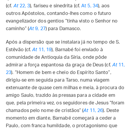
(cf.
At
22, 3
), fariseu e sinedrita (cf.
At 5, 34
), aos
outros Apóstolos, contando-lhes como o futuro
evangelizador dos gentios “tinha visto o Senhor no
caminho” (
At
9, 27
) para Damasco.
Após a dispersão que se instalara já no tempo de S.
Estêvão (cf.
At
11, 19
), Barnabé foi enviado à
comunidade de Antioquia da Síria, onde pôde
admirar a força espantosa da graça de Deus (cf.
At
11,
23
). “Homem de bem e cheio do Espírito Santo”,
dirigiu-se em seguida para Tarso, numa viagem
extenuante de quase cem milhas e meia, à procura do
amigo Saulo, trazido às pressas para a cidade em
que, pela primeira vez, os seguidores de Jesus “foram
chamados pelo nome de cristãos” (
At
11, 26
). Deste
momento em diante, Barnabé começará a ceder a
Paulo, com franca humildade, o protagonismo que