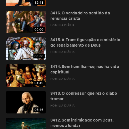
12:41
3416. O verdadeiro sentido da
renúncia cristã
HOMILIA DIÁRIA
05:00
3415. A Transfiguração e o mistério
do rebaixamento de Deus
HOMILIA DIÁRIA
06:50
3414. Sem humilhar-se, não há vida
espiritual
HOMILIA DIÁRIA
04:49
3413. O confessor que fez o diabo
tremer
HOMILIA DIÁRIA
06:46
3412. Sem intimidade com Deus,
iremos afundar