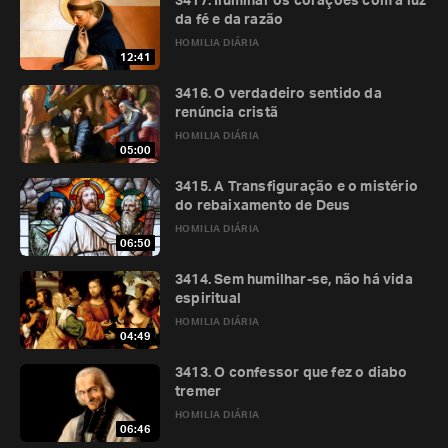
3417. Iluminar os corações com a luz
da fé e da razão
HOMILIA DIÁRIA
12:41
3416. O verdadeiro sentido da
renúncia cristã
HOMILIA DIÁRIA
05:00
3415. A Transfiguração e o mistério
do rebaixamento de Deus
HOMILIA DIÁRIA
06:50
3414. Sem humilhar-se, não há vida
espiritual
HOMILIA DIÁRIA
04:49
3413. O confessor que fez o diabo
tremer
HOMILIA DIÁRIA
06:46