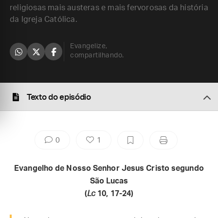
religiosas mais austeras e mais fervorosas da história
da Igreja Católica.
Evangelize,
compartilhando.
Texto do episódio
0
1
Evangelho de Nosso Senhor Jesus Cristo segundo
São Lucas
(
Lc
10, 17-24)