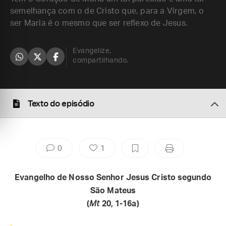
semelhança com o de Cristo que, para a Virgem, o
ser Maria é o mesmo que ser reflexo de Jesus.
Evangelize,
compartilhando.
Texto do episódio
0
1
Evangelho de Nosso Senhor Jesus Cristo segundo
São Mateus
(
Mt
20, 1-16a)