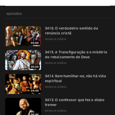
episódios
3416. O verdadeiro sentido da
renúncia cristã
HOMILIA DIÁRIA
05:00
3415. A Transfiguração e o mistério
do rebaixamento de Deus
HOMILIA DIÁRIA
06:50
3414. Sem humilhar-se, não há vida
espiritual
HOMILIA DIÁRIA
04:49
3413. O confessor que fez o diabo
tremer
HOMILIA DIÁRIA
06:46