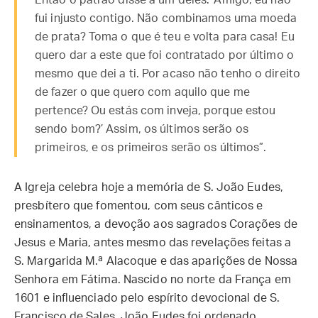
Então o patrão disse a um deles: ‘Amigo, eu não
fui injusto contigo. Não combinamos uma moeda
de prata? Toma o que é teu e volta para casa! Eu
quero dar a este que foi contratado por último o
mesmo que dei a ti. Por acaso não tenho o direito
de fazer o que quero com aquilo que me
pertence? Ou estás com inveja, porque estou
sendo bom?’ Assim, os últimos serão os
primeiros, e os primeiros serão os últimos”.
A Igreja celebra hoje a memória de S. João Eudes,
presbítero que fomentou, com seus cânticos e
ensinamentos, a devoção aos sagrados Corações de
Jesus e Maria, antes mesmo das revelações feitas a
S. Margarida M.ª Alacoque e das aparições de Nossa
Senhora em Fátima. Nascido no norte da França em
1601 e influenciado pelo espírito devocional de S.
Francisco de Sales, João Eudes foi ordenado