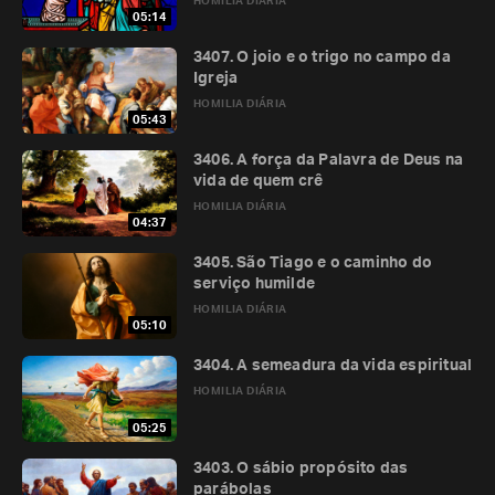
HOMILIA DIÁRIA
05:14
3407. O joio e o trigo no campo da
Igreja
HOMILIA DIÁRIA
05:43
3406. A força da Palavra de Deus na
vida de quem crê
HOMILIA DIÁRIA
04:37
3405. São Tiago e o caminho do
serviço humilde
HOMILIA DIÁRIA
05:10
3404. A semeadura da vida espiritual
HOMILIA DIÁRIA
05:25
3403. O sábio propósito das
parábolas