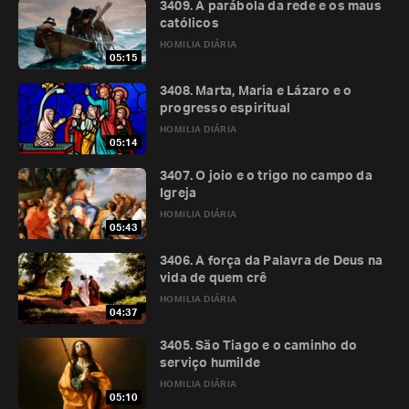
3409. A parábola da rede e os maus
católicos
HOMILIA DIÁRIA
05:15
3408. Marta, Maria e Lázaro e o
progresso espiritual
HOMILIA DIÁRIA
05:14
3407. O joio e o trigo no campo da
Igreja
HOMILIA DIÁRIA
05:43
3406. A força da Palavra de Deus na
vida de quem crê
HOMILIA DIÁRIA
04:37
3405. São Tiago e o caminho do
serviço humilde
HOMILIA DIÁRIA
05:10