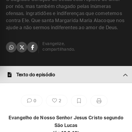
por nós, mas também chagado pelas inúmeras
ofensas, ingratidões e indiferenças que cometemos
contra Ele. Que santa Margarida Maria Alacoque nos
ajude a não sermos indiferentes ao amor de Deus.
Evangelize,
compartilhando.
Texto do episódio
0
2
Evangelho de Nosso Senhor Jesus Cristo segundo
São Lucas