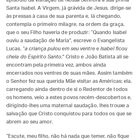
episódio da visitação de Nossa Senhora à sua prima
Santa Isabel. A Virgem, já grávida de Jesus, dirige-se
às pressas à casa de sua parenta e, lá chegando,
contempla o primeiro milagre, na ordem da graça,
que o seu Filho haveria de produzir: “Quando Isabel
ouviu a saudação de Maria", escreve o Evangelista
Lucas, “
a criança pulou em seu ventre
e
Isabel ficou
cheia do Espírito Santo
." Cristo e João Batista ali se
encontram pela primeira vez, ambos ainda
encerrados nos ventres de suas mães. Assim também
o Senhor fez sua querida Mãe visitar as Américas; ela,
carregando ainda dentro de si o Redentor de todos
os homens, veio a estes povos recém-descobertos e,
dirigindo-lhes uma maternal saudação, lhes trouxe a
salvação que Cristo conquistou para todos os que se
abrem ao seu amor.
“Escute, meu filho, não há nada que temer, não fique