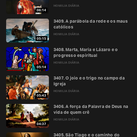
HOMILIA DIÁRIA
06:14
3409. A parábola da rede e os maus
católicos
HOMILIA DIÁRIA
05:15
3408. Marta, Maria e Lázaro e o
progresso espiritual
HOMILIA DIÁRIA
05:14
3407. O joio e o trigo no campo da
Igreja
HOMILIA DIÁRIA
05:43
3406. A força da Palavra de Deus na
vida de quem crê
HOMILIA DIÁRIA
04:37
3405. São Tiago e o caminho do