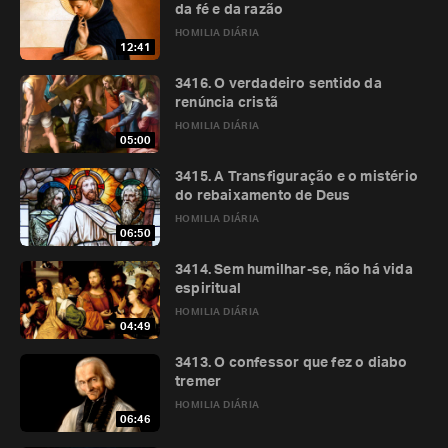
da fé e da razão
HOMILIA DIÁRIA
12:41
3416. O verdadeiro sentido da
renúncia cristã
HOMILIA DIÁRIA
05:00
3415. A Transfiguração e o mistério
do rebaixamento de Deus
HOMILIA DIÁRIA
06:50
3414. Sem humilhar-se, não há vida
espiritual
HOMILIA DIÁRIA
04:49
3413. O confessor que fez o diabo
tremer
HOMILIA DIÁRIA
06:46