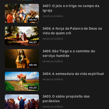
3407. O joio e o trigo no campo da
Igreja
HOMILIA DIÁRIA
05:43
3406. A força da Palavra de Deus na
vida de quem crê
HOMILIA DIÁRIA
04:37
3405. São Tiago e o caminho do
serviço humilde
HOMILIA DIÁRIA
05:10
3404. A semeadura da vida espiritual
HOMILIA DIÁRIA
05:25
3403. O sábio propósito das
parábolas
HOMILIA DIÁRIA