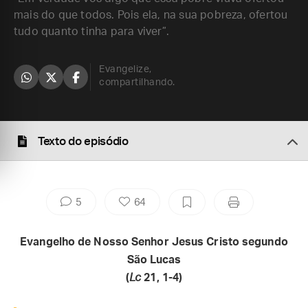
mais do que todos. Pois ela, na sua pobreza, ofertou
tudo quanto tinha para viver”.
Evangelize,
compartilhando.
Texto do episódio
5
64
Evangelho de Nosso Senhor Jesus Cristo segundo
São Lucas
(
Lc
21, 1-4)