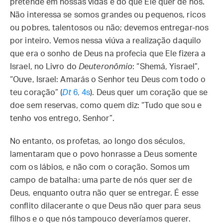
pretende em nossas vidas e do que Ele quer de nós.
Não interessa se somos grandes ou pequenos, ricos
ou pobres, talentosos ou não; devemos entregar-nos
por inteiro. Vemos nessa viúva a realização daquilo
que era o sonho de Deus na profecia que Ele fizera a
Israel, no Livro do
Deuteronômio
: “Shemá, Yisrael”,
“Ouve, Israel: Amarás o Senhor teu Deus com todo o
teu coração” (
Dt
6, 4s
). Deus quer um coração que se
doe sem reservas, como quem diz: “Tudo que sou e
tenho vos entrego, Senhor”.
No entanto, os profetas, ao longo dos séculos,
lamentaram que o povo honrasse a Deus somente
com os lábios, e não com o coração. Somos um
campo de batalha: uma parte de nós quer ser de
Deus, enquanto outra não quer se entregar. É esse
conflito dilacerante o que Deus não quer para seus
filhos e o que nós tampouco deveríamos querer.