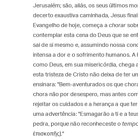
Jerusalém; são, aliás, os seus últimos 
decerto exaustiva caminhada, Jesus final
Evangelho de hoje, começa a
chorar
sobr
contemplar esta cena do Deus que se entr
sai de si mesmo e, assumindo nossa cond
intensa a dor e o sofrimento humanos. A le
como Deus, em sua misericórdia, chega 
esta tristeza de Cristo não deixa de ter 
ensinara: "Bem-aventurados os que chora
chora não por desespero, mas antes com
rejeitar os cuidados e a herança a que te
uma advertência: "Esmagarão a ti e a teus
pedra, porque não reconheceste o
temp
ἐπισκοπῆς]."