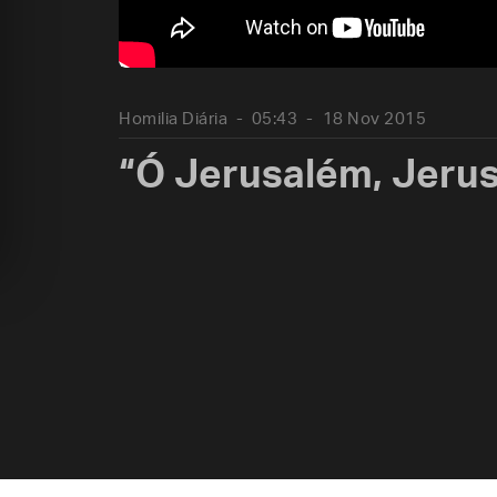
Homilia Diária
05:43
18 Nov 2015
“Ó Jerusalém, Jeru