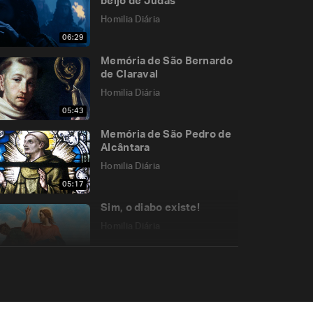
beijo de Judas
Homilia Diária
06:29
Memória de São Bernardo
de Claraval
Homilia Diária
05:43
Memória de São Pedro de
Alcântara
Homilia Diária
05:17
Sim, o diabo existe!
Homilia Diária
05:40
Memória de Santo
Ambrósio, Bispo e Doutor
da Igreja