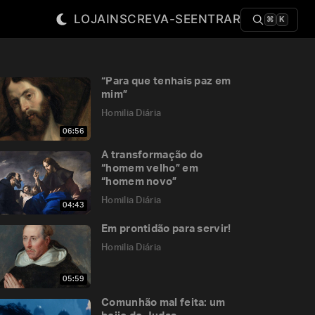
LOJA
INSCREVA-SE
ENTRAR
⌘
K
“Para que tenhais paz em
mim”
Homilia Diária
06:56
A transformação do
“homem velho” em
“homem novo”
Homilia Diária
04:43
Em prontidão para servir!
Homilia Diária
05:59
Comunhão mal feita: um