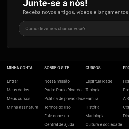
Junte-se a nós!
Receba novos artigos, vídeos e lançamentos
Nome completo
MINHA CONTA
SOBRE O SITE
CURSOS
PR
Entrar
Nossa missão
Espiritualidade
Hom
Meus dados
Padre Paulo Ricardo
Teologia
Pr
Meus cursos
Política de privacidade
Família
A R
Minha assinatura
Termos de uso
História
Con
Fale conosco
Mariologia
Dir
Central de ajuda
Cultura e sociedade