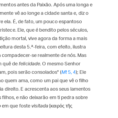
momentos antes da Paixão. Após uma longa e
mente vê ao longe a cidade santa e, diz o
e ela. É, de fato, um pouco espantoso
istece. Ele, que é bendito pelos séculos,
ição mortal, vive agora da forma a mais
itura desta 5.ª-feira, com efeito, ilustra
a compadecer-se realmente de nós. Mas
um quê de
felicidade
. O mesmo Senhor
m, pois serão consolados" (
Mt
5, 4
); Ele
o quem ama, como um pai que vê o filho
ria direito. E acrescenta aos seus lamentos
 filhos, e não deixarão em ti pedra sobre
o
em que foste
visitada
[καιρός τῆς