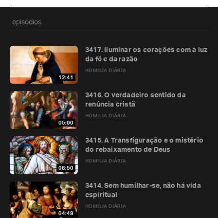
episódios
3417. Iluminar os corações com a luz
da fé e da razão
HOMILIA DIÁRIA
12:41
3416. O verdadeiro sentido da
renúncia cristã
HOMILIA DIÁRIA
05:00
3415. A Transfiguração e o mistério
do rebaixamento de Deus
HOMILIA DIÁRIA
06:50
3414. Sem humilhar-se, não há vida
espiritual
HOMILIA DIÁRIA
04:49