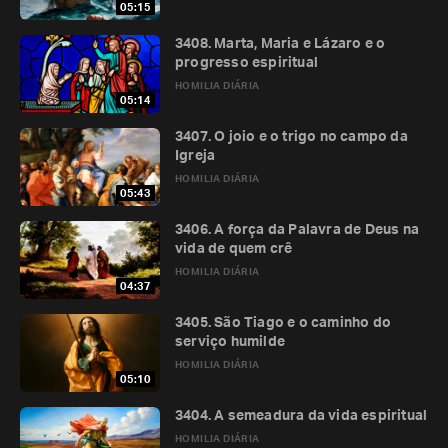
05:15
3408. Marta, Maria e Lázaro e o
progresso espiritual
HOMILIA DIÁRIA
05:14
3407. O joio e o trigo no campo da
Igreja
HOMILIA DIÁRIA
05:43
3406. A força da Palavra de Deus na
vida de quem crê
HOMILIA DIÁRIA
04:37
3405. São Tiago e o caminho do
serviço humilde
HOMILIA DIÁRIA
05:10
3404. A semeadura da vida espiritual
HOMILIA DIÁRIA