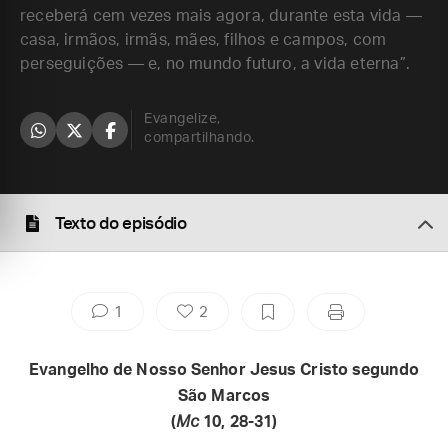
receberá cem vezes mais agora, durante esta vida —
casa, irmãos, irmãs, mães, filhos e campos, com
perseguições — e, no mundo futuro, a vida eterna”.
Evangelize,
compartilhando.
Texto do episódio
1
2
Evangelho de Nosso Senhor Jesus Cristo segundo
São Marcos
(
Mc
10, 28-31)