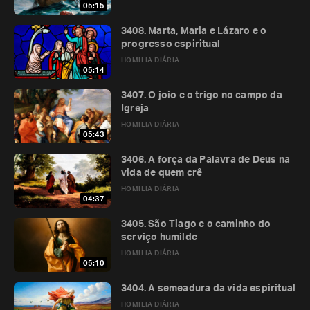
05:15
3408. Marta, Maria e Lázaro e o
progresso espiritual
HOMILIA DIÁRIA
05:14
3407. O joio e o trigo no campo da
Igreja
HOMILIA DIÁRIA
05:43
3406. A força da Palavra de Deus na
vida de quem crê
HOMILIA DIÁRIA
04:37
3405. São Tiago e o caminho do
serviço humilde
HOMILIA DIÁRIA
05:10
3404. A semeadura da vida espiritual
HOMILIA DIÁRIA