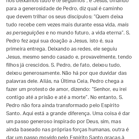
nós deixamos tudo e te seguimos”, e Jesus, olhando
para a generosidade de Pedro, diz qual é caminho
que devem trilhar os seus discípulos: “Quem deixa
tudo recebe cem vezes mais durante essa vida,
mais
as perseguições
e no mundo futuro, a vida eterna”. S.
Pedro fez aqui sua doação a Jesus, isto é, sua
primeira entrega. Deixando as redes, ele seguiu
Jesus, mesmo sendo casado e, provavelmente, tendo
filhos já crescidos. S. Pedro, de fato, deixou tudo,
deixou generosamente. Não há por que duvidar das
palavras dele. Aliás, na Última Ceia, Pedro chega a
fazer um protesto de amor, dizendo: “Senhor, eu irei
contigo até a prisão e até a morte”. No entanto, S.
Pedro não fora ainda transformado pelo Espírito
Santo. Aqui está a grande diferença. Uma coisa é dar
um passo generoso inspirado por Deus, sim, mas
ainda baseado nas próprias forças humanas, outra é
dar um passo
movido
pelo Espírito Santo graças à