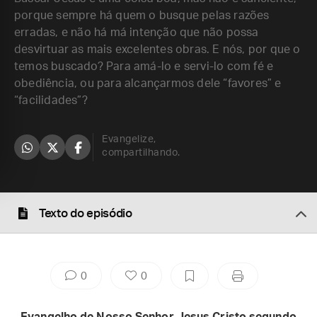
porque sempre há quem o busque pelas razões
erradas, e não há má intenção que não possa
desvirtuar as mais excelentes obras. E nós, por que o
temos buscado? Para amá-lo e servi-lo com fé e
obediência, ou para alcançarmos dele “favores” e
“facilidades”?
Evangelize,
compartilhando.
Texto do episódio
0
0