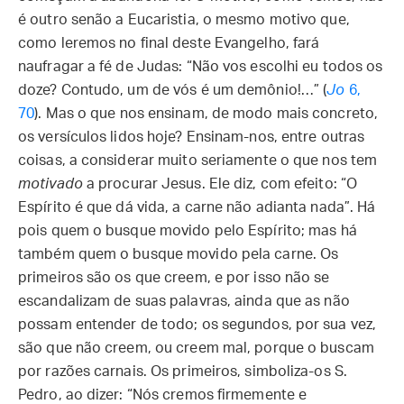
é outro senão a Eucaristia, o mesmo motivo que,
como leremos no final deste Evangelho, fará
naufragar a fé de Judas: “Não vos escolhi eu todos os
doze? Contudo, um de vós é um demônio!…” (
Jo
6,
70
). Mas o que nos ensinam, de modo mais concreto,
os versículos lidos hoje? Ensinam-nos, entre outras
coisas, a considerar muito seriamente o que nos tem
motivado
a procurar Jesus. Ele diz, com efeito: “O
Espírito é que dá vida, a carne não adianta nada”. Há
pois quem o busque movido pelo Espírito; mas há
também quem o busque movido pela carne. Os
primeiros são os que creem, e por isso não se
escandalizam de suas palavras, ainda que as não
possam entender de todo; os segundos, por sua vez,
são que não creem, ou creem mal, porque o buscam
por razões carnais. Os primeiros, simboliza-os S.
Pedro, ao dizer: “Nós cremos firmemente e