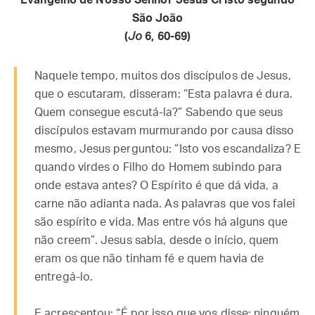
Evangelho de Nosso Senhor Jesus Cristo segundo
São João
(
Jo
6, 60-69)
Naquele tempo, muitos dos discípulos de Jesus,
que o escutaram, disseram: “Esta palavra é dura.
Quem consegue escutá-la?” Sabendo que seus
discípulos estavam murmurando por causa disso
mesmo, Jesus perguntou: “Isto vos escandaliza? E
quando virdes o Filho do Homem subindo para
onde estava antes? O Espírito é que dá vida, a
carne não adianta nada. As palavras que vos falei
são espírito e vida. Mas entre vós há alguns que
não creem”. Jesus sabia, desde o início, quem
eram os que não tinham fé e quem havia de
entregá-lo.
E acrescentou: “É por isso que vos disse: ninguém