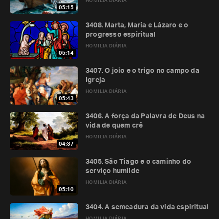
HOMILIA DIÁRIA
05:15
3408. Marta, Maria e Lázaro e o
progresso espiritual
HOMILIA DIÁRIA
05:14
3407. O joio e o trigo no campo da
Igreja
HOMILIA DIÁRIA
05:43
3406. A força da Palavra de Deus na
vida de quem crê
HOMILIA DIÁRIA
04:37
3405. São Tiago e o caminho do
serviço humilde
HOMILIA DIÁRIA
05:10
3404. A semeadura da vida espiritual
HOMILIA DIÁRIA