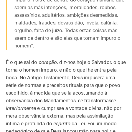
impuro. Pois é de dentro do coração humano que
saem as más intenções, imoralidades, roubos,
assassínios, adultérios, ambições desmedidas,
maldades, fraudes, devassidão, inveja, calúnia,
orgulho, falta de juízo. Todas estas coisas más
saem de dentro e são elas que tornam impuro o
homem”.
É o que sai do
coração
, diz-nos hoje o Salvador, o que
torna o homem impuro, e não o que lhe entra pela
boca. No Antigo Testamento, Deus impusera uma
série de normas e preceitos rituais para que o povo
escolhido, à medida que se ia acostumando à
observância dos Mandamentos, se transformasse
interiormente
e cumprisse a vontade divina, não por
mera observância externa, mas pela assimilação
íntima e profunda do
espírito
da Lei. Foi um modo
pedagógico de que Deus lançou mão para polir e