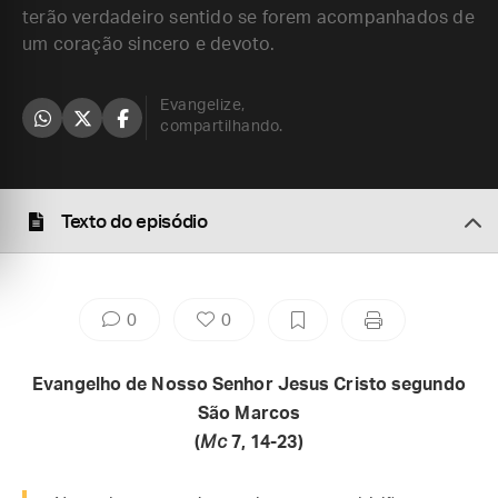
terão verdadeiro sentido se forem acompanhados de
um coração sincero e devoto.
Evangelize,
compartilhando.
Texto do episódio
0
0
Evangelho de Nosso Senhor Jesus Cristo segundo
São Marcos
(
Mc
7, 14-23)