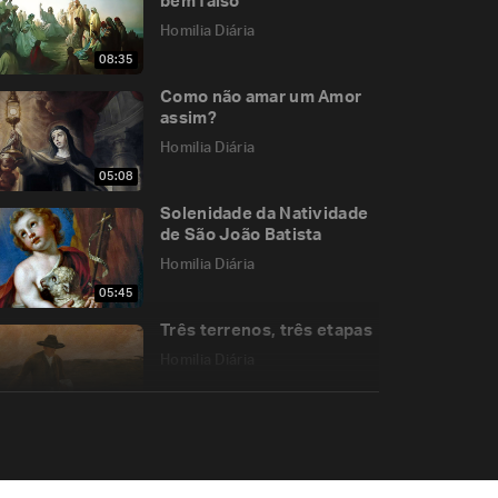
bem falso
Homilia Diária
08:35
Como não amar um Amor
assim?
Homilia Diária
05:08
Solenidade da Natividade
de São João Batista
Homilia Diária
05:45
Três terrenos, três etapas
Homilia Diária
05:13
Por que Santa Teresinha é
Doutora da Igreja?