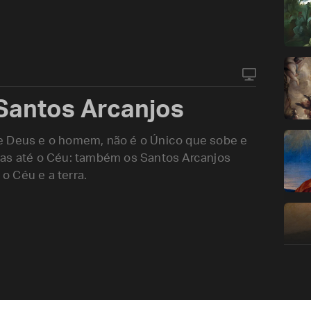
Santos Arcanjos
e Deus e o homem, não é o Único que sobe e
cas até o Céu: também os Santos Arcanjos
o Céu e a terra.