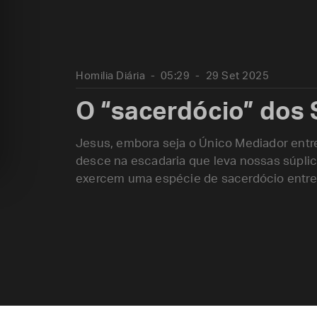
Homilia Diária
05:29
29 Set 2025
O “sacerdócio” dos 
Jesus, embora seja o Único Mediador entr
desce na escadaria que leva nossas súpli
exercem uma espécie de sacerdócio entre 