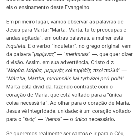
eis o ensinamento deste Evangelho.
Em primeiro lugar, vamos observar as palavras de
Jesus para Marta: “Marta, Marta, tu te preocupas e
andas agitada”, em outras palavras, a mulher está
inquieta
. E o verbo “inquietar”, no grego original, vem
da palavra “
μερίμνας
” — “
merimnas
” —, que quer dizer
divisão. Assim, em sua advertência, Cristo diz:
“
Μάρθα, Μάρθα, μεριμνᾷς καὶ τυρβάζῃ περὶ πολλά
” —
“
Mártha, Mártha, merimnâis kai tyrbázei perì pollá
”.
Marta está dividida, fazendo contraste com o
coração de Maria, que está voltado para a “única
coisa necessária”. Ao olhar para o coração de Maria,
Jesus vê integridade, unidade; é um coração voltado
para o “
ἑνός
” — “
henos
” — o
único
necessário.
Se queremos realmente ser santos e ir para o Céu,