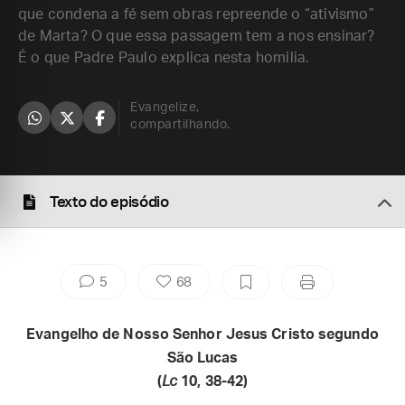
que condena a fé sem obras repreende o “ativismo”
de Marta? O que essa passagem tem a nos ensinar?
É o que Padre Paulo explica nesta homilia.
Evangelize,
compartilhando.
Texto do episódio
5
68
Evangelho de Nosso Senhor Jesus Cristo segundo
São Lucas
(
Lc
10,
38-42)