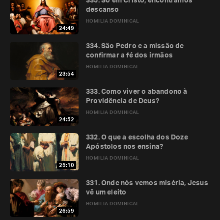
335. Só em Cristo, encontramos
descanso
HOMILIA DOMINICAL
24:49
334. São Pedro e a missão de
confirmar a fé dos irmãos
HOMILIA DOMINICAL
23:54
333. Como viver o abandono à
Providência de Deus?
HOMILIA DOMINICAL
24:52
332. O que a escolha dos Doze
Apóstolos nos ensina?
HOMILIA DOMINICAL
25:10
331. Onde nós vemos miséria, Jesus
vê um eleito
HOMILIA DOMINICAL
26:59