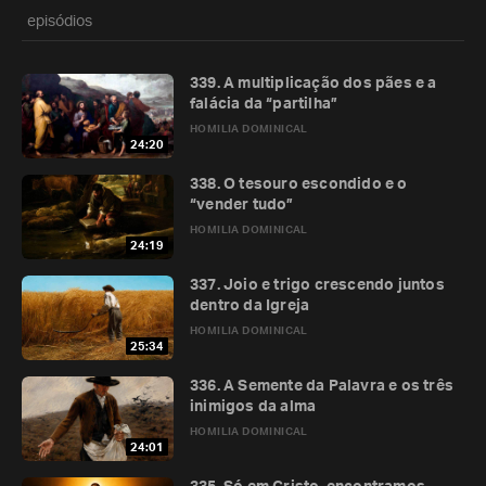
episódios
339. A multiplicação dos pães e a
falácia da “partilha”
HOMILIA DOMINICAL
24:20
338. O tesouro escondido e o
“vender tudo”
HOMILIA DOMINICAL
24:19
337. Joio e trigo crescendo juntos
dentro da Igreja
HOMILIA DOMINICAL
25:34
336. A Semente da Palavra e os três
inimigos da alma
HOMILIA DOMINICAL
24:01