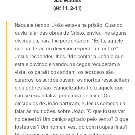
São Mateus
(
Mt
11, 2-11
)
Naquele tempo, João estava na prisão. Quando
ouviu falar das obras de Cristo, enviou-lhe alguns
discípulos, para lhe perguntarem: “És tu, aquele
que há de vir, ou devemos esperar um outro?”
Jesus respondeu-lhes: “Ide contar a João o que
estais ouvindo e vendo: os cegos recuperam a
vista, os paralíticos andam, os leprosos são
curados, os surdos ouvem, os mortos ressuscitam
e os pobres são evangelizados. Feliz aquele que
não se escandaliza por causa de mim!” Os
discípulos de João partiram, e Jesus começou a
falar às multidões, sobre João: “O que fostes ver
no deserto? Um caniço agitado pelo vento? O que
fostes ver? Um homem vestido com roupas finas?