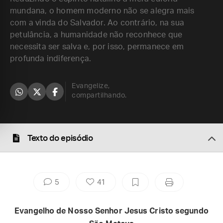
mundana, o homem moderno não se alegra mais
com a vinda do Salvador. Ao contrário, na sua
petulância, a humanidade não reconhece que
necessita ser salva e, por isso, permanece em
profunda indiferença.
Evangelize,
compartilhando.
Texto do episódio
5
41
Evangelho de Nosso Senhor Jesus Cristo segundo