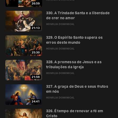
26:59
330. A Trindade Santa e a liberdade
de crer no amor
HOMILIA DOMINICAL
21:13
329. O Espírito Santo supera os
erros deste mundo
HOMILIA DOMINICAL
25:30
328. A promessa de Jesus e as
tribulações da Igreja
HOMILIA DOMINICAL
21:58
327. A graça de Deus e seus frutos
em nós
HOMILIA DOMINICAL
24:41
326. É tempo de renovar a fé em
Cristo