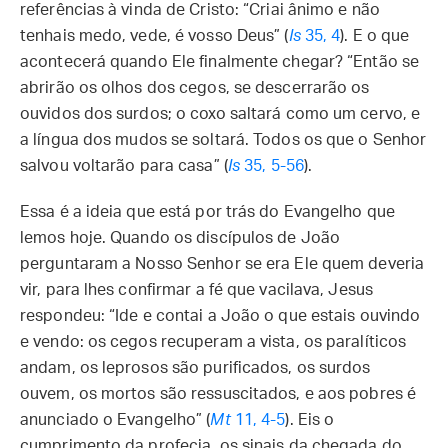
referências à vinda de Cristo: “Criai ânimo e não
tenhais medo, vede, é vosso Deus” (
Is
35, 4
). E o que
acontecerá quando Ele finalmente chegar? “Então se
abrirão os olhos dos cegos, se descerrarão os
ouvidos dos surdos; o coxo saltará como um cervo, e
a língua dos mudos se soltará. Todos os que o Senhor
salvou voltarão para casa” (
Is
35, 5-56
).
Essa é a ideia que está por trás do Evangelho que
lemos hoje. Quando os discípulos de João
perguntaram a Nosso Senhor se era Ele quem deveria
vir, para lhes confirmar a fé que vacilava, Jesus
respondeu: “Ide e contai a João o que estais ouvindo
e vendo: os cegos recuperam a vista, os paralíticos
andam, os leprosos são purificados, os surdos
ouvem, os mortos são ressuscitados, e aos pobres é
anunciado o Evangelho” (
Mt
11, 4-5
). Eis o
cumprimento da profecia, os sinais da chegada do