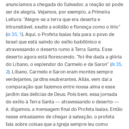
anunciamos a chegada do Salvador, a reação só pode
ser de alegria. Vejamos, por exemplo, a Primeira
Leitura: “Alegre-se a terra que era deserta e
intransitável, exulte a solidão e floresça como o lírio”
(
Is
35, 1
). Aqui, o Profeta Isaías fala para o povo de
Israel que está saindo do exílio babilônico e
atravessando o deserto rumo à Terra Santa. Esse
deserto agora está florescendo, “foi-lhe dada a glória
do Líbano, o esplendor do Carmelo e de Saron” (
Is
35,
2
). Líbano, Carmelo e Saron eram montes sempre
verdejantes, jardins exuberantes. Aliás, vem daí a
comparação que fazemos entre nossa alma e esse
jardim das delícias de Deus. Pois bem, essa jornada
do exílio à Terra Santa — atravessando o deserto —
é, digamos, a mensagem final do Profeta Isaías. Então
nesse entusiasmo de chegar à salvação, o profeta
fala sobre coisas que a Igreja sempre leu como