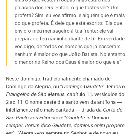
Mas os que vestem roupas finas estão nos
palácios dos reis. Então, o que fostes ver? Um
profeta? Sim, eu vos afirmo, e alguém que é mais
do que profeta. É dele que está escrito: ‘Eis que
envio o meu mensageiro à tua frente; ele vai
preparar o teu caminho diante de ti’. Em verdade
vos digo, de todos os homens que já nasceram,
nenhum é maior do que João Batista. No entanto,
o menor no Reino dos Céus é maior do que ele”.
Neste domingo, tradicionalmente chamado de
Domingo da Alegria, ou “
Domingo Gaudete
”, lemos o
Evangelho de São Mateus
, capítulo 11, versículos do
2 ao 11. O nome deste dia santo vem da antífona —
infelizmente não mais cantada — tirada da
Carta de
São Paulo aos Filipenses
: “
Gaudete in Domino
semper, iterum dico Gaudete, dominus enim propere
est
”, “Alegrai-vos sempre no Senhor, e de novo eu