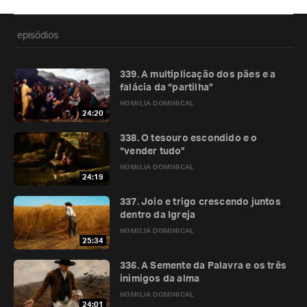
episódios
339. A multiplicação dos pães e a
falácia da “partilha”
HOMILIA DOMINICAL
24:20
338. O tesouro escondido e o
“vender tudo”
HOMILIA DOMINICAL
24:19
337. Joio e trigo crescendo juntos
dentro da Igreja
HOMILIA DOMINICAL
25:34
336. A Semente da Palavra e os três
inimigos da alma
HOMILIA DOMINICAL
24:01