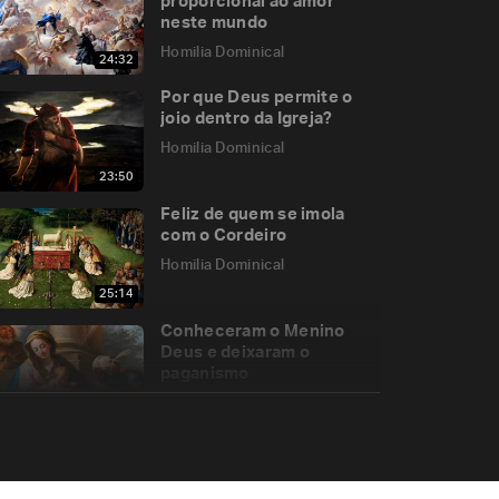
proporcional ao amor
neste mundo
Homilia Dominical
24:32
Por que Deus permite o
joio dentro da Igreja?
Homilia Dominical
23:50
Feliz de quem se imola
com o Cordeiro
Homilia Dominical
25:14
Conheceram o Menino
Deus e deixaram o
paganismo
Homilia Dominical
24:31
Um santo desespera de si,
para esperar em Deus