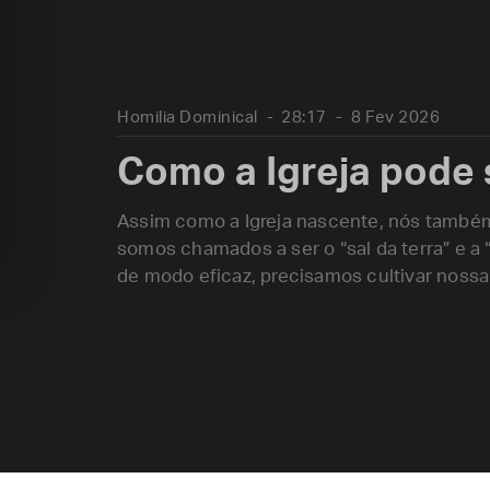
Homilia Dominical
28:17
8 Fev 2026
Como a Igreja pode 
Assim como a Igreja nascente, nós també
somos chamados a ser o “sal da terra” e a 
de modo eficaz, precisamos cultivar nossa v