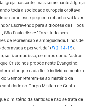
a Igreja nascente, mais semelhante à Igreja
uando toda a sociedade europeia orbitava
gítima: como esse pequeno rebanho vai fazer
undo? Escrevendo para a diocese de Filipos
, São Paulo disse: “Fazei tudo sem
vres de repreensão e ambiguidade, filhos de
 depravada e pervertida” (
Fl
2, 14-15
).
e, se fizermos isso, seremos como “astros
 que Cristo nos propõe neste Evangelho:
terpretar que cada fiel é individualmente a
s do Senhor referem-se ao mistério da
a santidade no Corpo Místico de Cristo.
ue o mistério da santidade não se trata de