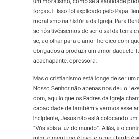
um moralismo, como se a santidade pude
forças. E isso foi explicado pelo Papa Ben
moralismo na história da Igreja. Para Ben
se nós tivéssemos de ser o sal da terra e
se, ao olhar para o amor heroico com qu
obrigados a produzir um amor daquele. 
acachapante, opressora.
Mas o cristianismo está longe de ser um
Nosso Senhor não apenas nos deu o “
ex
dom, aquilo que os Padres da Igreja cha
capacidade de também vivermos esse amor
incipiente, Jesus não está colocando um
“Vós sois a luz do mundo”. Aliás, é o cont
mim, o meu jugo é leve, e o meu fardo é s