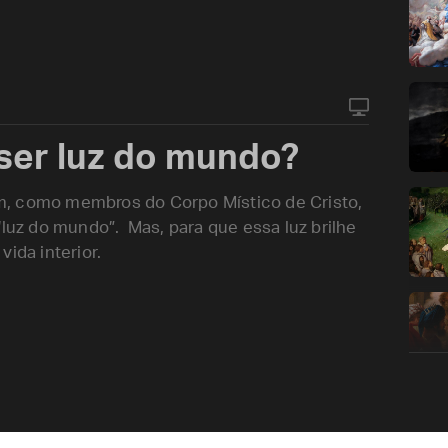
ser luz do mundo?
m, como membros do Corpo Místico de Cristo,
“luz do mundo”. Mas, para que essa luz brilhe
ida interior.