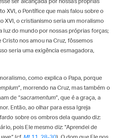
sse ser alcançada por nossas próprias
to XVI, o Pontífice que mais falou sobre o
to XVI, o cristianismo seria um moralismo
 a luz do mundo por nossas próprias forças;
e Cristo nos amou na Cruz, fôssemos
Isso seria uma exigência esmagadora,
 moralismo, como explica o Papa, porque
emplum
”, morrendo na Cruz, mas também o
mam de “
sacramentum
”, que é a graça, a
. Então, ao olhar para essa Igreja
 fardo sobre os ombros dela quando diz:
rário, pois Ele mesmo diz: “Aprendei de
uave” (cf.
Mt
11, 28-30
). O dom que Ele nos