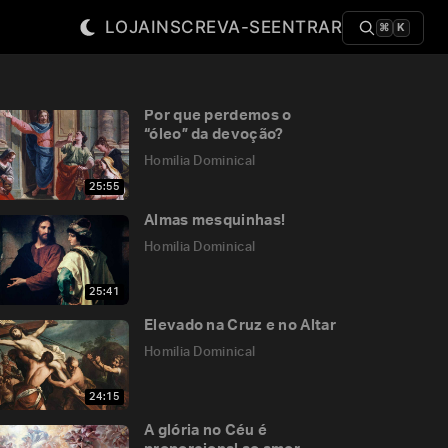
LOJA
INSCREVA-SE
ENTRAR
⌘
K
Por que perdemos o
“óleo” da devoção?
Homilia Dominical
25:55
Almas mesquinhas!
Homilia Dominical
25:41
Elevado na Cruz e no Altar
Homilia Dominical
24:15
A glória no Céu é