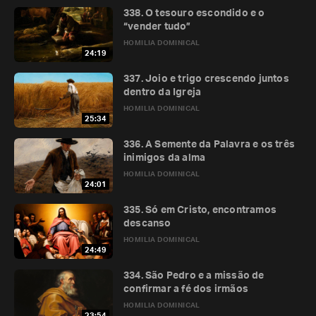
338. O tesouro escondido e o
“vender tudo”
HOMILIA DOMINICAL
24:19
337. Joio e trigo crescendo juntos
dentro da Igreja
HOMILIA DOMINICAL
25:34
336. A Semente da Palavra e os três
inimigos da alma
HOMILIA DOMINICAL
24:01
335. Só em Cristo, encontramos
descanso
HOMILIA DOMINICAL
24:49
334. São Pedro e a missão de
confirmar a fé dos irmãos
HOMILIA DOMINICAL
23:54