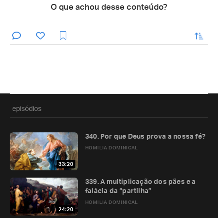
O que achou desse conteúdo?
enviar
episódios
340. Por que Deus prova a nossa fé?
HOMILIA DOMINICAL
33:20
339. A multiplicação dos pães e a
falácia da “partilha”
HOMILIA DOMINICAL
24:20