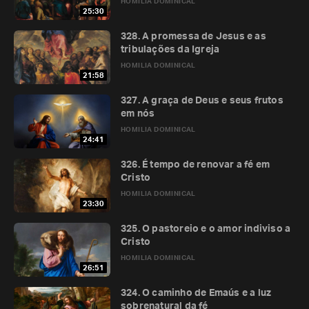
HOMILIA DOMINICAL
25:30
328. A promessa de Jesus e as
tribulações da Igreja
HOMILIA DOMINICAL
21:58
327. A graça de Deus e seus frutos
em nós
HOMILIA DOMINICAL
24:41
326. É tempo de renovar a fé em
Cristo
HOMILIA DOMINICAL
23:30
325. O pastoreio e o amor indiviso a
Cristo
HOMILIA DOMINICAL
26:51
324. O caminho de Emaús e a luz
sobrenatural da fé