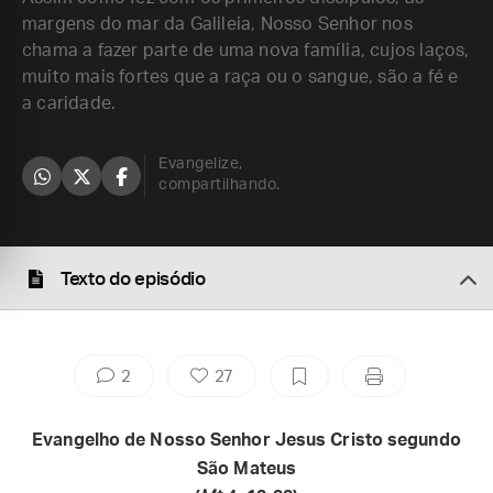
margens do mar da Galileia, Nosso Senhor nos
chama a fazer parte de uma nova família, cujos laços,
muito mais fortes que a raça ou o sangue, são a fé e
a caridade.
Evangelize,
compartilhando.
Texto do episódio
2
27
Evangelho de Nosso Senhor Jesus Cristo segundo
São Mateus