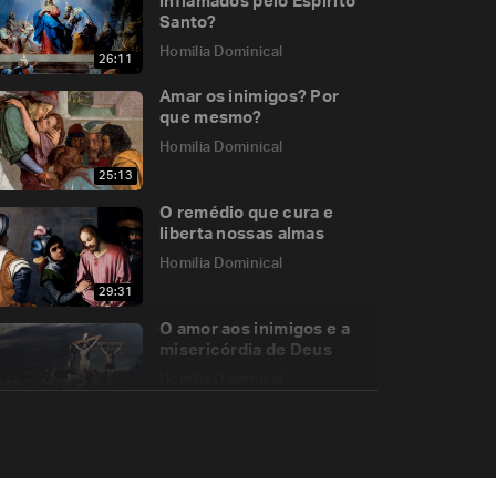
inflamados pelo Espírito
Santo?
Homilia Dominical
26:11
Amar os inimigos? Por
que mesmo?
Homilia Dominical
25:13
O remédio que cura e
liberta nossas almas
Homilia Dominical
29:31
O amor aos inimigos e a
misericórdia de Deus
Homilia Dominical
23:52
A fé na Trindade e a
Missionariedade da Igreja