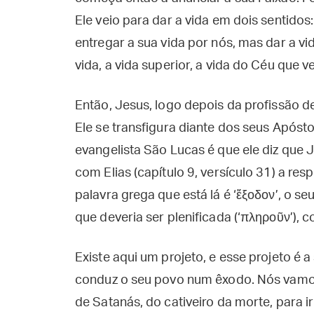
Ele veio para dar a vida em dois sentidos:
entregar a sua vida por nós, mas dar a vi
vida, a vida superior, a vida do Céu que 
Então, Jesus, logo depois da profissão d
Ele se transfigura diante dos seus Apósto
evangelista São Lucas é que ele diz que 
com Elias (capítulo 9, versículo 31) a res
palavra grega que está lá é ‘ἔξοδον’, o s
que deveria ser plenificada (‘πληροῦν’),
Existe aqui um projeto, e esse projeto é a
conduz o seu povo num êxodo. Nós vamos 
de Satanás, do cativeiro da morte, para i