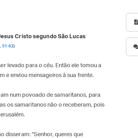
esus Cristo segundo São Lucas
, 51-62
)
r levado para o céu. Então ele tomou a
ém e enviou mensageiros à sua frente.
aram num povoado de samaritanos, para
s os samaritanos não o receberam, pois
Jerusalém.
ão disseram: “Senhor, queres que