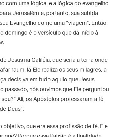
ho com uma lógica, e a lógica do evangelho
para Jerusalém e, portanto, sua subida
o seu Evangelho como uma “viagem”. Então,
te domingo é o versículo que dá início à
s.
de Jesus na Galiléia, que seria a terra onde
afarnaum, lá Ele realiza os seus milagres, a
a decisiva em tudo aquilo que Jesus
o passado, nós ouvimos que Ele perguntou
 sou?” Ali, os Apóstolos professaram a fé.
 de Deus”.
objetivo, que era essa profissão de fé, Ele
r quê? Porque essa Paixão é a finalidade.