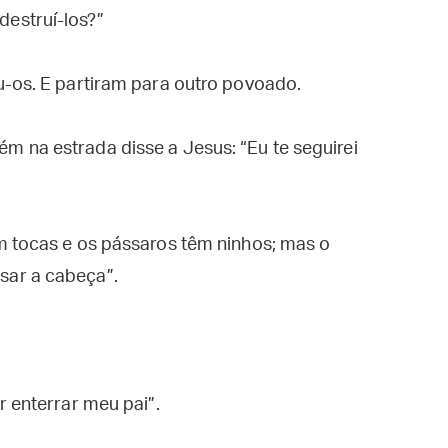
estruí-los?”
u-os. E partiram para outro povoado.
 na estrada disse a Jesus: “Eu te seguirei
m tocas e os pássaros têm ninhos; mas o
sar a cabeça”.
r enterrar meu pai”.