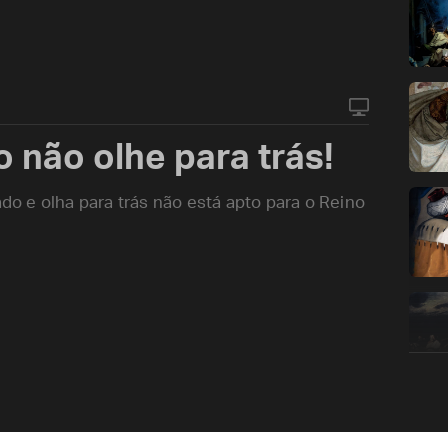
 não olhe para trás!
 e olha para trás não está apto para o Reino