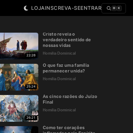
LOJA
INSCREVA-SE
ENTRAR
⌘
K
Cristo revela o
verdadeiro sentido de
nossas vidas
Homilia Dominical
22:28
O que faz uma família
permanecer unida?
Homilia Dominical
25:24
As cinco razões do Juízo
Final
Homilia Dominical
26:21
Como ter corações