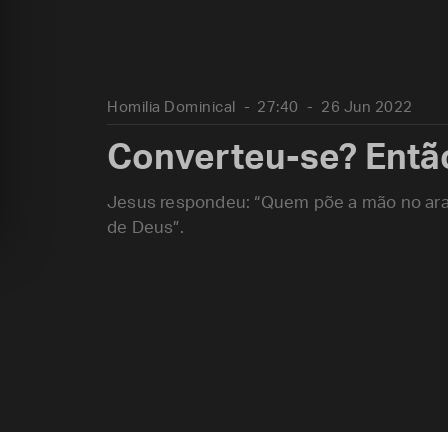
Homilia Dominical
27:40
26 Jun 2022
Converteu-se? Então
Jesus respondeu: “Quem põe a mão no arado
de Deus”.