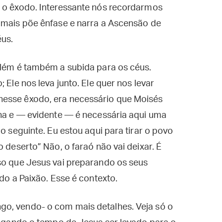
é o êxodo. Interessante nós recordarmos
e mais põe ênfase e narra a Ascensão de
éus.
além é também a subida para os céus.
 Ele nos leva junto. Ele quer nos levar
nesse êxodo, era necessário que Moisés
lha e — evidente — é necessária aqui uma
 o seguinte. Eu estou aqui para tirar o povo
o deserto” Não, o faraó não vai deixar. É
sso que Jesus vai preparando os seus
ndo a Paixão. Esse é contexto.
o, vendo- o com mais detalhes. Veja só o