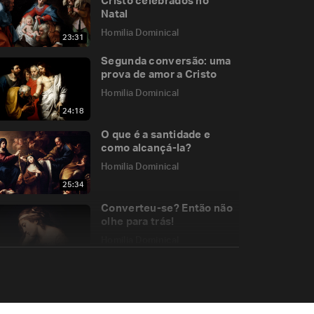
Cristo celebrados no
Natal
Homilia Dominical
23:31
Segunda conversão: uma
prova de amor a Cristo
Homilia Dominical
24:18
O que é a santidade e
como alcançá-la?
Homilia Dominical
25:34
Converteu-se? Então não
olhe para trás!
Homilia Dominical
27:40
Não queira “pular” o
Antigo Testamento!