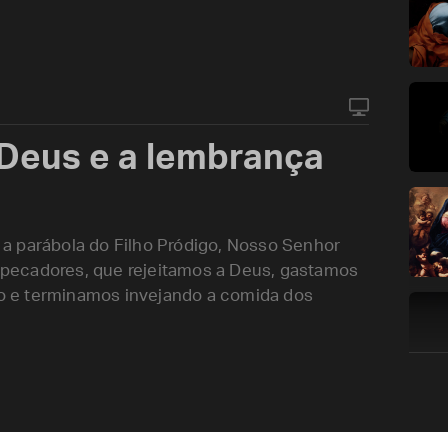
Deus e a lembrança
a parábola do Filho Pródigo, Nosso Senhor
s, pecadores, que rejeitamos a Deus, gastamos
 e terminamos invejando a comida dos