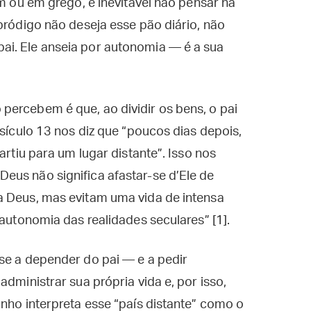
im ou em grego, é inevitável não pensar na
pródigo não deseja esse pão diário, não
i. Ele anseia por autonomia — é a sua
percebem é que, ao dividir os bens, o pai
rsículo 13 nos diz que “poucos dias depois,
artiu para um lugar distante”. Isso nos
eus não significa afastar-se d’Ele de
a Deus, mas evitam uma vida de intensa
 autonomia das realidades seculares” [1].
se a depender do pai — e a pedir
administrar sua própria vida e, por isso,
inho interpreta esse “país distante” como o