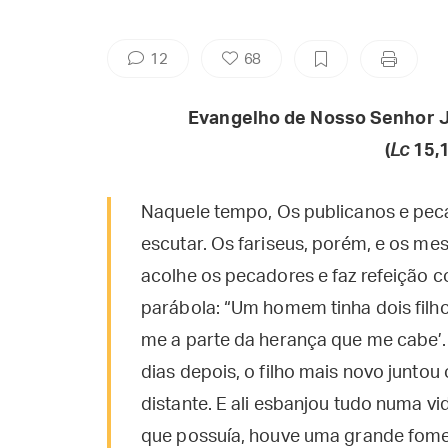
12
68
Evangelho de Nosso Senhor J
(
Lc
15,
Naquele tempo, Os publicanos e pec
escutar. Os fariseus, porém, e os me
acolhe os pecadores e faz refeição c
parábola: “Um homem tinha dois filhos.
me a parte da herança que me cabe’. E
dias depois, o filho mais novo juntou
distante. E ali esbanjou tudo numa v
que possuía, houve uma grande fome