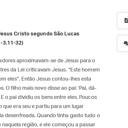
esus Cristo segundo São Lucas
1-3.11-32)
adores aproximavam-se de Jesus para o
stres da Lei criticavam Jesus. “Este homem
om eles”. Então Jesus contou-lhes esta
 O filho mais novo disse ao pai: ‘Pai, dá-
 o pai dividiu os bens entre eles. Poucos
 o que era seu e partiu para um lugar
ida desenfreada. Quando tinha gasto tudo o
 naquela região, e ele começou a passar