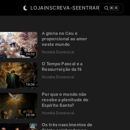
LOJA
INSCREVA-SE
ENTRAR
⌘
K
A glória no Céu é
proporcional ao amor
neste mundo
Homilia Dominical
24:32
O Tempo Pascal e a
Ressurreição da fé
Homilia Dominical
19:36
Por que o mundo não
recebe a plenitude do
Espírito Santo?
Homilia Dominical
25:36
Os três nascimentos de