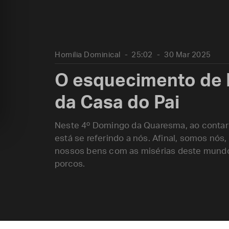
Homilia Dominical
25:02
30 Mar 2025
O esquecimento de 
da Casa do Pai
Neste 4º Domingo da Quaresma, ao contar 
está se referindo a nós. Afinal, somos nó
nossos bens com as misérias deste mundo
porcos.