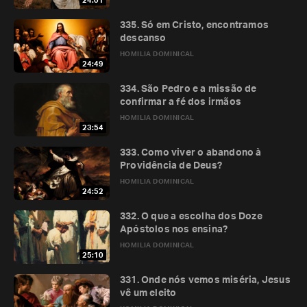
24:01
335. Só em Cristo, encontramos
descanso
HOMILIA DOMINICAL
24:49
334. São Pedro e a missão de
confirmar a fé dos irmãos
HOMILIA DOMINICAL
23:54
333. Como viver o abandono à
Providência de Deus?
HOMILIA DOMINICAL
24:52
332. O que a escolha dos Doze
Apóstolos nos ensina?
HOMILIA DOMINICAL
25:10
331. Onde nós vemos miséria, Jesus
vê um eleito