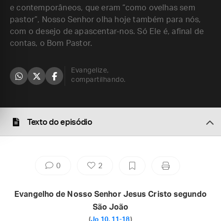
e contemporâneos, que eram “como ovelhas sem
pastor”, Nosso Senhor olha hoje também para nós,
com o desejo de apascentar-nos. Só Ele é, afinal de
contas, o Bom Pastor.
Evangelize,
compartilhando.
Texto do episódio
0
2
Evangelho de Nosso Senhor Jesus Cristo segundo
São João
(
Jo 10, 11-18
)