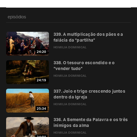
episódios
339. A multiplicação dos pães e a
falácia da “partilha”
HOMILIA DOMINICAL
24:20
338. O tesouro escondido e o
“vender tudo”
HOMILIA DOMINICAL
24:19
337. Joio e trigo crescendo juntos
dentro da Igreja
HOMILIA DOMINICAL
25:34
336. A Semente da Palavra e os três
inimigos da alma
HOMILIA DOMINICAL