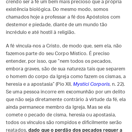
crendo ser a fé um bem mais precioso que a própria
existência biológica. Do mesmo modo, somos
chamados hoje a professar a fé dos Apóstolos com
destemor e piedade, diante de um mundo tão
incrédulo e até hostil à religião.
A fé vincula-nos a Cristo, de modo que, sem ela, não
fazemos parte do seu Corpo Místico. É preciso
entender, por isso, que “nem todos os pecados,
embora graves, são de sua natureza tais que separem
o homem do corpo da Igreja como fazem os cismas, a
heresia e a apostasia” (Pio XII,
Mystici Corporis
, n. 22).
Se uma pessoa incorre em excomunhão por um delito
que não seja diretamente contrário à virtude da fé, ela
ainda permanece membro da Igreja. Mas se ela
comete o pecado de cisma, heresia ou apostasia,
todos os vínculos são rompidos e dificilmente serão
reatados,
dado que o perdão dos pecados requer a