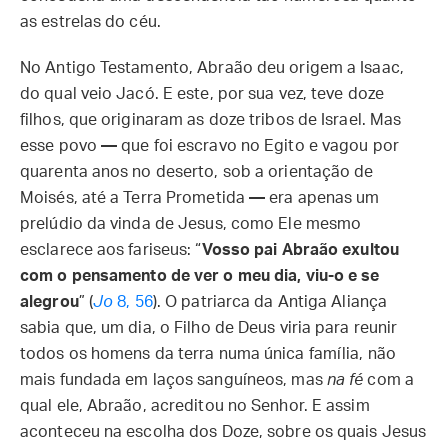
as estrelas do céu.
No Antigo Testamento, Abraão deu origem a Isaac,
do qual veio Jacó. E este, por sua vez, teve doze
filhos, que originaram as doze tribos de Israel. Mas
esse povo
—
que foi escravo no Egito e vagou por
quarenta anos no deserto, sob a orientação de
Moisés, até a Terra Prometida
—
era apenas um
prelúdio da vinda de Jesus, como Ele mesmo
esclarece aos fariseus: “
Vosso pai Abraão exultou
com o pensamento de ver o meu dia, viu-o e se
alegrou
” (
Jo
8, 56
). O patriarca da Antiga Aliança
sabia que, um dia, o Filho de Deus viria para reunir
todos os homens da terra numa única família, não
mais fundada em laços sanguíneos, mas
na fé
com a
qual ele, Abraão, acreditou no Senhor. E assim
aconteceu na escolha dos Doze, sobre os quais Jesus