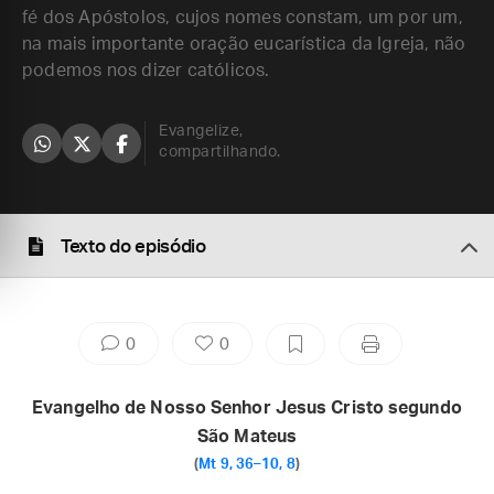
fé dos Apóstolos, cujos nomes constam, um por um,
na mais importante oração eucarística da Igreja, não
podemos nos dizer católicos.
Evangelize,
compartilhando.
Texto do episódio
0
0
Evangelho de Nosso Senhor Jesus Cristo segundo
São Mateus
(
Mt 9, 36–10, 8
)