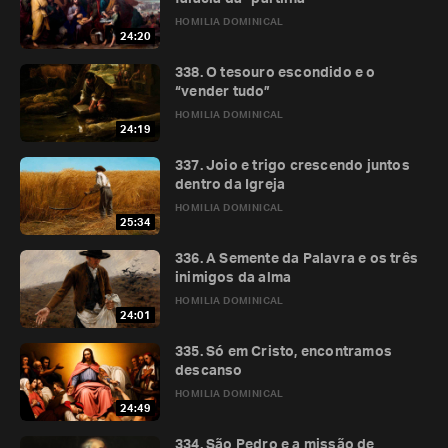
HOMILIA DOMINICAL
24:20
338. O tesouro escondido e o
“vender tudo”
HOMILIA DOMINICAL
24:19
337. Joio e trigo crescendo juntos
dentro da Igreja
HOMILIA DOMINICAL
25:34
336. A Semente da Palavra e os três
inimigos da alma
HOMILIA DOMINICAL
24:01
335. Só em Cristo, encontramos
descanso
HOMILIA DOMINICAL
24:49
334. São Pedro e a missão de