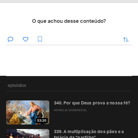
O que achou desse conteúdo?
enviar
episódios
340. Por que Deus prova a nossa fé?
HOMILIA DOMINICAL
33:20
339. A multiplicação dos pães e a
falácia da “partilha”