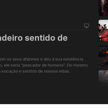
adeiro sentido de
m os seus afazeres e deu à sua existência
o, ele seria “pescador de homens”. Do mesmo
 vocação e sentido de nossas vidas.