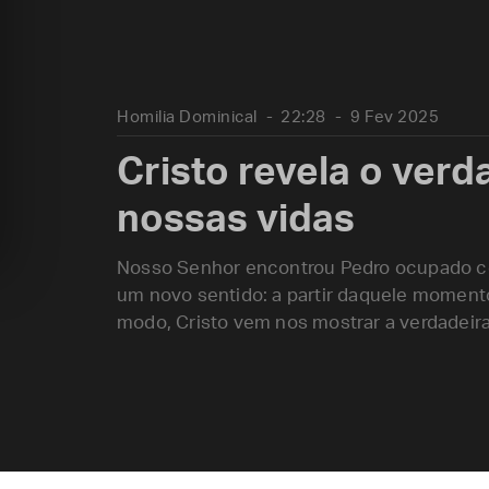
Homilia Dominical
22:28
9 Fev 2025
Cristo revela o verd
nossas vidas
Nosso Senhor encontrou Pedro ocupado co
um novo sentido: a partir daquele moment
modo, Cristo vem nos mostrar a verdadeira