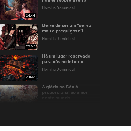
homem sobre a terra
Homilia Dominical
24:44
Deixe de ser um “servo
mau e preguiçoso”!
Homilia Dominical
23:57
Há um lugar reservado
para nós no Inferno
Homilia Dominical
24:32
A glória no Céu é
proporcional ao amor
neste mundo
Homilia Dominical
24:32
Uma festa que ilumina
nossas vidas