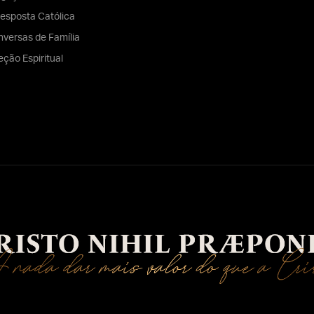
esposta Católica
versas de Família
eção Espiritual