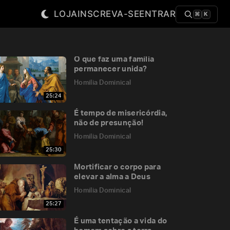
LOJA
INSCREVA-SE
ENTRAR
⌘
K
O que faz uma família
permanecer unida?
Homilia Dominical
25:24
É tempo de misericórdia,
não de presunção!
Homilia Dominical
25:30
Mortificar o corpo para
elevar a alma a Deus
Homilia Dominical
25:27
É uma tentação a vida do