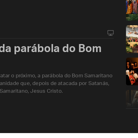
l da parábola do Bom
atar o próximo, a parábola do Bom Samaritano
manidade que, depois de atacada por Satanás,
Samaritano, Jesus Cristo.