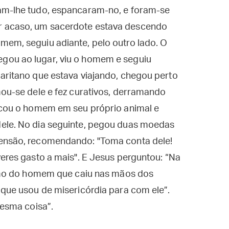
am-lhe tudo, espancaram-no, e foram-se
r acaso, um sacerdote estava descendo
mem, seguiu adiante, pelo outro lado. O
gou ao lugar, viu o homem e seguiu
aritano que estava viajando, chegou perto
mou-se dele e fez curativos, derramando
locou o homem em seu próprio animal e
ele. No dia seguinte, pegou duas moedas
pensão, recomendando: "Toma conta dele!
veres gasto a mais". E Jesus perguntou: “Na
óximo do homem que caiu nas mãos dos
 que usou de misericórdia para com ele”.
mesma coisa”.