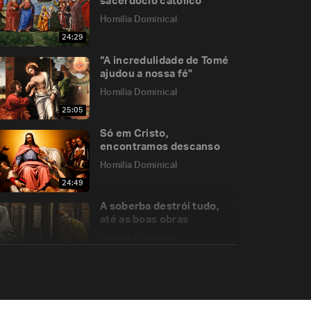
sacerdócio católico
Homilia Dominical
24:29
“A incredulidade de Tomé
ajudou a nossa fé”
Homilia Dominical
25:05
Só em Cristo,
encontramos descanso
Homilia Dominical
24:49
A soberba destrói tudo,
até as boas obras
Homilia Dominical
25:03
A malícia demoníaca dos
que se recusam a crer