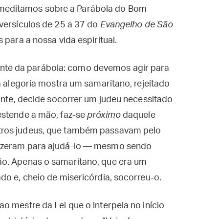
editamos sobre a Parábola do Bom
versículos de 25 a 37 do
Evangelho de São
 para a nossa vida espiritual.
te da parábola: como devemos agir para
a alegoria mostra um samaritano, rejeitado
tante, decide socorrer um judeu necessitado
estende a mão, faz-se
próximo
daquele
tros judeus, que também passavam pelo
fizeram para ajudá-lo — mesmo sendo
ão. Apenas o samaritano, que era um
do e, cheio de misericórdia, socorreu-o.
o mestre da Lei que o interpela no início