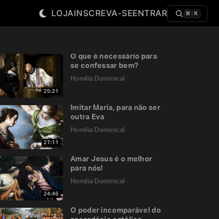
LOJA
INSCREVA-SE
ENTRAR
⌘
K
O que é necessário para
se confessar bem?
Homilia Dominical
25:21
Imitar Maria, para não ser
outra Eva
Homilia Dominical
27:11
Amar Jesus é o melhor
para nós!
Homilia Dominical
24:46
O poder incomparável do