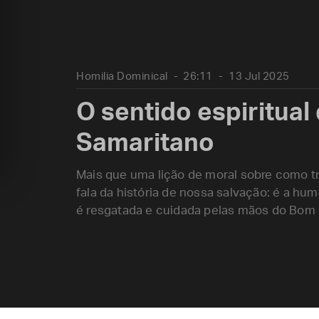
Homilia Dominical
26:11
13 Jul 2025
O sentido espiritua
Samaritano
Mais que uma lição de moral sobre como tr
fala da história de nossa salvação: é a hu
é resgatada e cuidada pelas mãos do Bom 