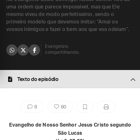
uma ordem que parece impossível, mas que Ele
mesmo viveu de modo perfeitíssimo, sendo o
primeiro modelo que devemos imitar: “Amai os
vossos inimigos e fazei o bem aos que vos odeiam”.
Evangelize,
compartilhando.
Texto do episódio
8
60
Evangelho de Nosso Senhor Jesus Cristo segundo
São Lucas