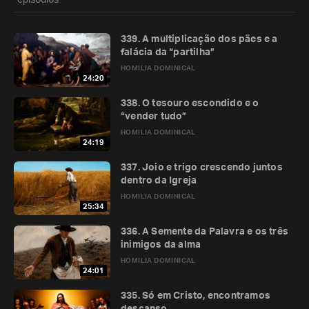
episódios
339. A multiplicação dos pães e a
falácia da “partilha”
HOMILIA DOMINICAL
24:20
338. O tesouro escondido e o
“vender tudo”
HOMILIA DOMINICAL
24:19
337. Joio e trigo crescendo juntos
dentro da Igreja
HOMILIA DOMINICAL
25:34
336. A Semente da Palavra e os três
inimigos da alma
HOMILIA DOMINICAL
24:01
335. Só em Cristo, encontramos