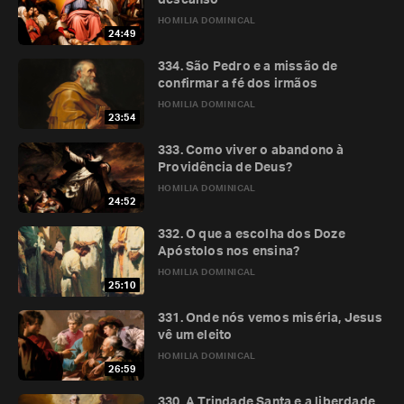
descanso
HOMILIA DOMINICAL
24:49
334. São Pedro e a missão de
confirmar a fé dos irmãos
HOMILIA DOMINICAL
23:54
333. Como viver o abandono à
Providência de Deus?
HOMILIA DOMINICAL
24:52
332. O que a escolha dos Doze
Apóstolos nos ensina?
HOMILIA DOMINICAL
25:10
331. Onde nós vemos miséria, Jesus
vê um eleito
HOMILIA DOMINICAL
26:59
330. A Trindade Santa e a liberdade