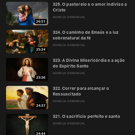
325. O pastoreio e o amor indiviso a
Cristo
HOMILIA DOMINICAL
26:51
324. O caminho de Emaús e a luz
sobrenatural da fé
HOMILIA DOMINICAL
25:24
323. A Divina Misericórdia e a ação
do Espírito Santo
HOMILIA DOMINICAL
23:36
322. Correr para alcançar o
Ressuscitado
HOMILIA DOMINICAL
24:37
321. O sacrifício perfeito e santo
HOMILIA DOMINICAL
24:44