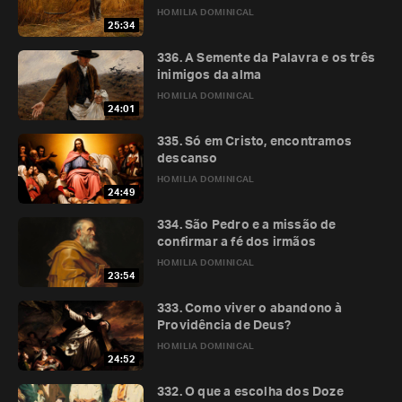
HOMILIA DOMINICAL
25:34
336. A Semente da Palavra e os três
inimigos da alma
HOMILIA DOMINICAL
24:01
335. Só em Cristo, encontramos
descanso
HOMILIA DOMINICAL
24:49
334. São Pedro e a missão de
confirmar a fé dos irmãos
HOMILIA DOMINICAL
23:54
333. Como viver o abandono à
Providência de Deus?
HOMILIA DOMINICAL
24:52
332. O que a escolha dos Doze