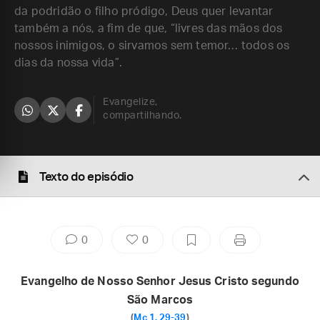
da podridão o filho pródigo, Deus quer levantar
também a nós, a fim de que, “livres das mãos dos
nossos inimigos, o sirvamos sem temor… todos os
dias da nossa vida”.
Evangelize,
compartilhando.
Texto do episódio
0
0
Evangelho de Nosso Senhor Jesus Cristo segundo
São Marcos
(
Mc 1, 29-39
)