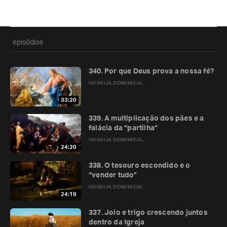
episódios
340. Por que Deus prova a nossa fé?
HOMILIA DOMINICAL
33:20
339. A multiplicação dos pães e a
falácia da “partilha”
HOMILIA DOMINICAL
24:20
338. O tesouro escondido e o
“vender tudo”
HOMILIA DOMINICAL
24:19
337. Joio e trigo crescendo juntos
dentro da Igreja