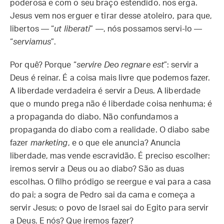
poderosa e com o seu braço estendido. nos erga.
Jesus vem nos erguer e tirar desse atoleiro, para que,
libertos — “
ut liberati
” —, nós possamos servi-lo —
“
serviamus
”.
Por quê? Porque “
servire Deo regnare est
”: servir a
Deus é reinar. É a coisa mais livre que podemos fazer.
A liberdade verdadeira é servir a Deus. A liberdade
que o mundo prega não é liberdade coisa nenhuma; é
a propaganda do diabo. Não confundamos a
propaganda do diabo com a realidade. O diabo sabe
fazer
marketing
, e o que ele anuncia? Anuncia
liberdade, mas vende escravidão. É preciso escolher:
iremos servir a Deus ou ao diabo? São as duas
escolhas. O filho pródigo se reergue e vai para a casa
do pai; a sogra de Pedro sai da cama e começa a
servir Jesus; o povo de Israel sai do Egito para servir
a Deus. E nós? Que iremos fazer?