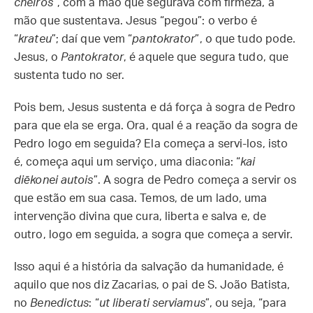
cheiros
”, com a mão que segurava com firmeza, a
mão que sustentava. Jesus “pegou”: o verbo é
“
krateu
”; daí que vem “
pantokrator
”, o que tudo pode.
Jesus, o
Pantokrator
, é aquele que segura tudo, que
sustenta tudo no ser.
Pois bem, Jesus sustenta e dá força à sogra de Pedro
para que ela se erga. Ora, qual é a reação da sogra de
Pedro logo em seguida? Ela começa a servi-los, isto
é, começa aqui um serviço, uma diaconia: “
kai
diēkonei autois
”. A sogra de Pedro começa a servir os
que estão em sua casa. Temos, de um lado, uma
intervenção divina que cura, liberta e salva e, de
outro, logo em seguida, a sogra que começa a servir.
Isso aqui é a história da salvação da humanidade, é
aquilo que nos diz Zacarias, o pai de S. João Batista,
no
Benedictus
: “
ut liberati serviamus
”, ou seja, “para