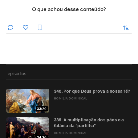
O que achou desse conteúdo?
enviar
episódios
340. Por que Deus prova a nossa fé?
HOMILIA DOMINICAL
33:20
339. A multiplicação dos pães e a
falácia da “partilha”
HOMILIA DOMINICAL
24:20