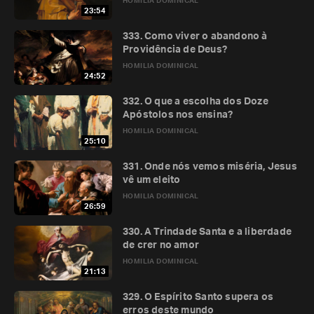
HOMILIA DOMINICAL
23:54
333. Como viver o abandono à
Providência de Deus?
HOMILIA DOMINICAL
24:52
332. O que a escolha dos Doze
Apóstolos nos ensina?
HOMILIA DOMINICAL
25:10
331. Onde nós vemos miséria, Jesus
vê um eleito
HOMILIA DOMINICAL
26:59
330. A Trindade Santa e a liberdade
de crer no amor
HOMILIA DOMINICAL
21:13
329. O Espírito Santo supera os
erros deste mundo