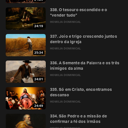
338. O tesouro escondido e o
“vender tudo”
HOMILIA DOMINICAL
24:19
337. Joio e trigo crescendo juntos
dentro da Igreja
HOMILIA DOMINICAL
25:34
336. A Semente da Palavra e os três
inimigos da alma
HOMILIA DOMINICAL
24:01
335. Só em Cristo, encontramos
descanso
HOMILIA DOMINICAL
24:49
334. São Pedro e a missão de
confirmar a fé dos irmãos