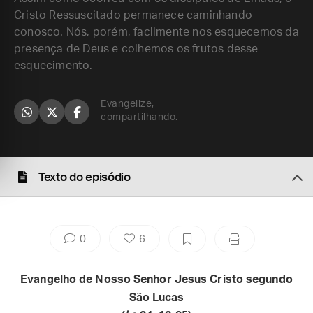
Cristo Ressuscitado permanece caminhando
conosco. Nós, porém, facilmente nos esquecemos da
presença de Deus e colhemos os frutos desse
esquecimento.
Evangelize,
compartilhando.
Texto do episódio
0
6
Evangelho de Nosso Senhor Jesus Cristo segundo
São Lucas