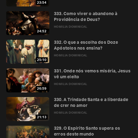
23:54
333. Como viver o abandono à
Providência de Deus?
HOMILIA DOMINICAL
24:52
332. O que a escolha dos Doze
Apóstolos nos ensina?
HOMILIA DOMINICAL
25:10
331. Onde nós vemos miséria, Jesus
vê um eleito
HOMILIA DOMINICAL
26:59
330. A Trindade Santa e a liberdade
de crer no amor
HOMILIA DOMINICAL
21:13
329. O Espírito Santo supera os
erros deste mundo