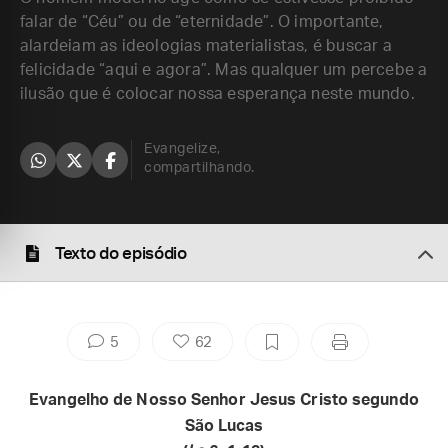
falar de “Céu” ou de “eternidade”. O importante,
alardeiam as ideologias materialistas, é buscar a
felicidade “aqui e agora”. Mas qualquer um percebe a
ilusão que é colocar nossa esperança neste mundo.
Evangelize,
compartilhando.
Texto do episódio
5
62
Evangelho de Nosso Senhor Jesus Cristo segundo
São Lucas