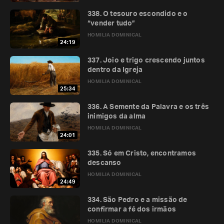
338. O tesouro escondido e o
“vender tudo”
HOMILIA DOMINICAL
24:19
337. Joio e trigo crescendo juntos
dentro da Igreja
HOMILIA DOMINICAL
25:34
336. A Semente da Palavra e os três
inimigos da alma
HOMILIA DOMINICAL
24:01
335. Só em Cristo, encontramos
descanso
HOMILIA DOMINICAL
24:49
334. São Pedro e a missão de
confirmar a fé dos irmãos
HOMILIA DOMINICAL