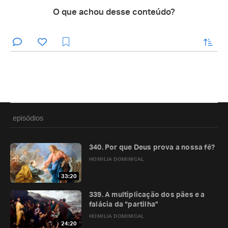
O que achou desse conteúdo?
enviar
episódios
340. Por que Deus prova a nossa fé?
HOMILIA DOMINICAL
33:20
339. A multiplicação dos pães e a
falácia da “partilha”
HOMILIA DOMINICAL
24:20