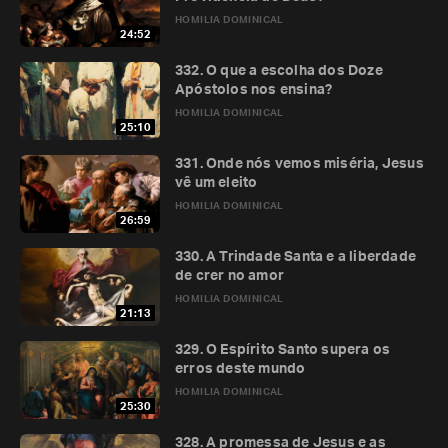
HOMILIA DOMINICAL
24:52
332. O que a escolha dos Doze
Apóstolos nos ensina?
HOMILIA DOMINICAL
25:10
331. Onde nós vemos miséria, Jesus
vê um eleito
HOMILIA DOMINICAL
26:59
330. A Trindade Santa e a liberdade
de crer no amor
HOMILIA DOMINICAL
21:13
329. O Espírito Santo supera os
erros deste mundo
HOMILIA DOMINICAL
25:30
328. A promessa de Jesus e as