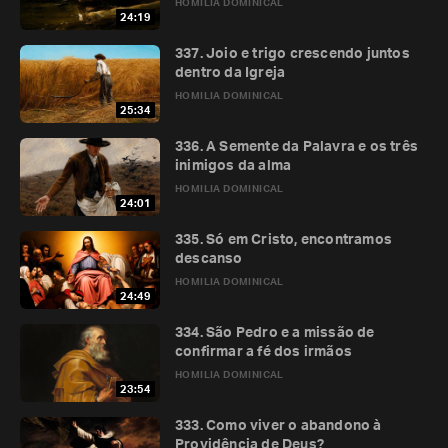
HOMILIA DOMINICAL
24:19
337. Joio e trigo crescendo juntos
dentro da Igreja
HOMILIA DOMINICAL
25:34
336. A Semente da Palavra e os três
inimigos da alma
HOMILIA DOMINICAL
24:01
335. Só em Cristo, encontramos
descanso
HOMILIA DOMINICAL
24:49
334. São Pedro e a missão de
confirmar a fé dos irmãos
HOMILIA DOMINICAL
23:54
333. Como viver o abandono à
Providência de Deus?