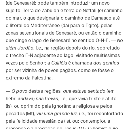
(de Genesaré); pode também introduzir um novo
sujeito: Terra de Zabulon e terra de Neftali (e) caminho
do mar, o que designaria o caminho de Damasco até
o litoral do Mediterrâneo (daí para o Egito), pelas
zonas setentrionais de Genesaré, ou então o caminho
que cinge o lago de Genesaré no sentido O-N-E. —
No
além Jordão
, i.e., na região depois do rio, sobretudo
o trecho E-N adjacente ao lago, visitado muitíssimas
vezes pelo Senhor; a
Galiléia
é chamada
dos gentios
por ser vizinha de povos pagãos, como se fosse o
extremo da Palestina.
—
O povo
destas regiões,
que estava sentado
(em
hebr.
andava
)
nas trevas
, i.e., que vivia triste e aflito
(Is), ou oprimido pela ignorância religiosa e pelos
pecados (Mt),
viu uma grande luz
, i.e., foi reconfortado
pela felicidade messiânica (Is), ou: contemplou a
presença e a pregação de Jesus (Mt). O hemistíquio