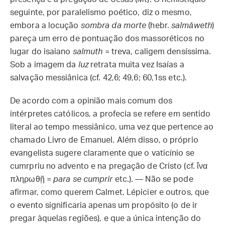
seguinte, por paralelismo poético, diz o mesmo,
embora a locução
sombra da morte
(hebr.
salmāweth
)
pareça um erro de pontuação dos massoréticos no
lugar do isaiano
salmuth
= treva, caligem densíssima.
Sob a imagem da
luz
retrata muita vez Isaías a
salvação messiânica (cf. 42,6; 49,6; 60,1ss etc.).
De acordo com a opinião mais comum dos
intérpretes católicos, a profecia se refere em sentido
literal ao tempo messiânico, uma vez que pertence ao
chamado Livro de Emanuel. Além disso, o próprio
evangelista sugere claramente que o vaticínio se
cumrpriu no advento e na pregação de Cristo (cf. ἵνα
πληρωθῇ =
para se cumprir
etc.). — Não se pode
afirmar, como querem Calmet, Lépicier e outros, que
o evento significaria apenas um propósito (o de ir
pregar àquelas regiões), e que a única intenção do