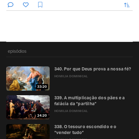
enviar
episódios
340. Por que Deus prova a nossa fé?
HOMILIA DOMINICAL
33:20
339. A multiplicação dos pães e a
falácia da “partilha”
HOMILIA DOMINICAL
24:20
338. O tesouro escondido e o
“vender tudo”