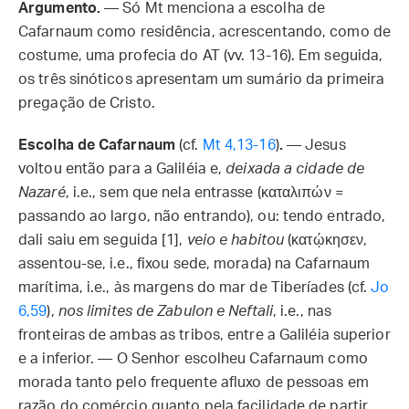
Argumento.
— Só Mt menciona a escolha de
Cafarnaum como residência, acrescentando, como de
costume, uma profecia do AT (vv. 13-16). Em seguida,
os três sinóticos apresentam um sumário da primeira
pregação de Cristo.
Escolha de Cafarnaum
(cf.
Mt 4,13-16
)
.
— Jesus
voltou então para a Galiléia e,
deixada a cidade de
Nazaré
, i.e., sem que nela entrasse (καταλιπών =
passando ao largo, não entrando), ou: tendo entrado,
dali saiu em seguida [1],
veio e habitou
(κατῴκησεν,
assentou-se, i.e., fixou sede, morada) na Cafarnaum
marítima, i.e., às margens do mar de Tiberíades (cf.
Jo
6,59
),
nos limites de Zabulon e Neftali
, i.e., nas
fronteiras de ambas as tribos, entre a Galiléia superior
e a inferior. — O Senhor escolheu Cafarnaum como
morada tanto pelo frequente afluxo de pessoas em
razão do comércio quanto pela facilidade de partir