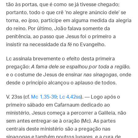
tão às portas, que é como se já tivesse chegado;
portanto, todo o que crê ‘no alegre anúncio dele’ se
torna,
eo ipso
, partícipe em alguma medida da alegria
do reino. Por último, João falava somente da
penitência, ao passo que Jesus foi o primeiro a
insistir na necessidade da
fé
no Evangelho.
Lc assinala brevemente o efeito desta primeira
pregação:
A fama dele se espalhou por toda a região,
e o costume de Jesus de ensinar
nas sinagogas
, onde
desde o princípio alcançou o aplauso de todos.
V. 23ss (cf.
Mc 1,35-39
;
Lc 4,42ss
). — Logo após o
primeiro sábado em Cafarnaum dedicado ao
ministério, Jesus começa a percorrer a Galileia, não
sem antes entregar-se à oração (Mc). As partes
centrais deste ministério são a pregação nas
sinagogas e também noutros lugares, e a cura de