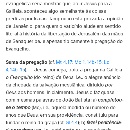
evangelista seria mostrar que, ao ir Jesus para a
Galileia, aconteceu algo semelhante às coisas
preditas por Isaías. Tampouco está provada a opinião
de Jansênio, para quem o vaticínio alude em sentido
literal à história da libertação de Jerusalém das mãos
de Senaqueribe, e apenas tipicamente à pregação do
Evangelho.
Suma da pregação
(cf.
Mt 4,17
;
Mc 1,14b-15
;
Lc
4,14b-15
)
.
— Jesus começa, pois, a pregar na Galileia
o Evangelho
(do reino)
de Deus
, i.e., o alegre anúncio
da chegada da salvação messiânica, dirigido
por
Deus
aos homens. Inicialmente, Jesus o faz quase
com mesmas palavras de João Batista: a)
completou-
se o tempo
(Mc), i.e., aquela medida ou número de
anos que Deus, em sua providência, constituiu para
fundar o reino da graça (cf.
Gl 4,4
); b)
fazei penitência
;