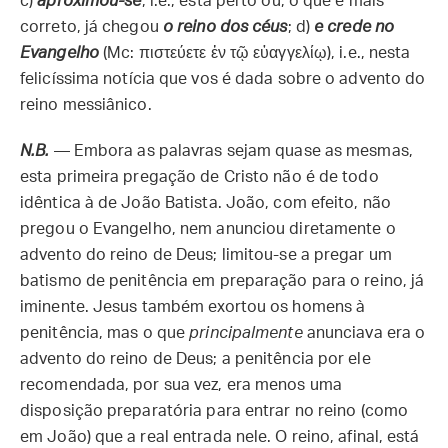
c)
aproximou-se
, i.e., está perto ou, o que é mais
correto, já chegou
o reino dos céus
; d)
e
crede no
Evangelho
(Mc: πιστεύετε ἐν τῷ εὐαγγελίῳ), i.e., nesta
felicíssima notícia que vos é dada sobre o advento do
reino messiânico.
N.B.
— Embora as palavras sejam quase as mesmas,
esta primeira pregação de Cristo não é de todo
idêntica à de João Batista. João, com efeito, não
pregou o Evangelho, nem anunciou diretamente o
advento do reino de Deus; limitou-se a pregar um
batismo de penitência em preparação para o reino, já
iminente. Jesus também exortou os homens à
penitência, mas o que
principalmente
anunciava era o
advento do reino de Deus; a penitência por ele
recomendada, por sua vez, era menos uma
disposição preparatória para entrar no reino (como
em João) que a real entrada nele. O reino, afinal, está