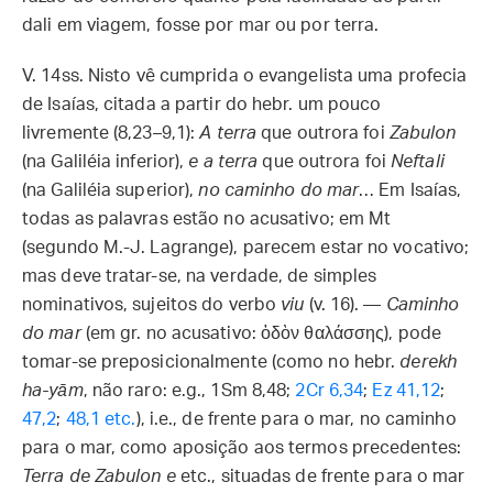
dali em viagem, fosse por mar ou por terra.
V. 14ss.
Nisto vê cumprida o evangelista uma profecia
de Isaías, citada a partir do hebr. um pouco
livremente (8,23–9,1):
A terra
que outrora foi
Zabulon
(na Galiléia inferior),
e a terra
que outrora foi
Neftali
(na Galiléia superior),
no caminho do mar
… Em Isaías,
todas as palavras estão no acusativo; em Mt
(segundo M.-J. Lagrange), parecem estar no vocativo;
mas deve tratar-se, na verdade, de simples
nominativos, sujeitos do verbo
viu
(v. 16). —
Caminho
do mar
(em gr. no acusativo: ὁδὸν θαλάσσης), pode
tomar-se preposicionalmente (como no hebr.
derekh
ha-yām
, não raro: e.g., 1Sm 8,48;
2Cr 6,34
;
Ez 41,12
;
47,2
;
48,1 etc.
), i.e., de frente para o mar, no caminho
para o mar, como aposição aos termos precedentes:
Terra de Zabulon e
etc., situadas de frente para o mar