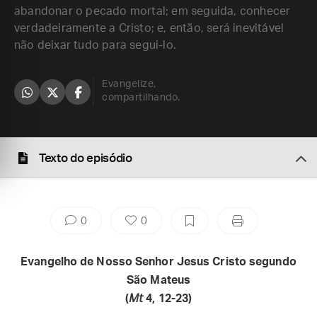
abandonar o pecado mortal; em seguida, conhecer
verdadeiramente a Cristo; e, então, será inevitável
não deixar tudo para segui-lo.
Evangelize,
compartilhando.
Texto do episódio
0
0
Evangelho de Nosso Senhor Jesus Cristo segundo
São Mateus
(
Mt
4, 12-23)