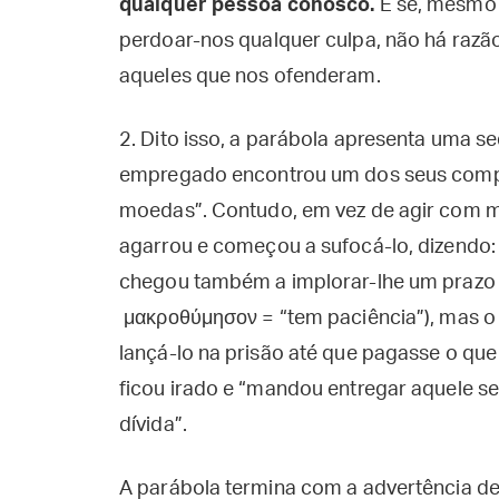
qualquer pessoa c
onosco.
E se, mesmo a
perdoar-nos qualquer culpa, não há razã
aqueles que nos ofenderam.
2. Dito isso, a parábola apresenta uma se
empregado encontrou um dos seus compa
moedas”. Contudo, em vez de agir com mi
agarrou e começou a sufocá-lo, dizendo:
chegou também a implorar-lhe um prazo (
μακροθύμησον = “tem paciência”), mas o
lançá-lo na prisão até que pagasse o que
ficou irado e “mandou entregar aquele s
dívida”.
A parábola termina com a advertência de