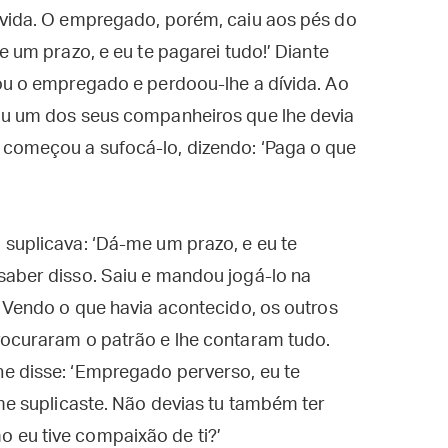
ívida. O empregado, porém, caiu aos pés do
e um prazo, e eu te pagarei tudo!’ Diante
ou o empregado e perdoou-lhe a dívida. Ao
ou um dos seus companheiros que lhe devia
começou a sufocá-lo, dizendo: ‘Paga o que
suplicava: ‘Dá-me um prazo, e eu te
saber disso. Saiu e mandou jogá-lo na
 Vendo o que havia acontecido, os outros
rocuraram o patrão e lhe contaram tudo.
e disse: ‘Empregado perverso, eu te
 me suplicaste. Não devias tu também ter
 eu tive compaixão de ti?’