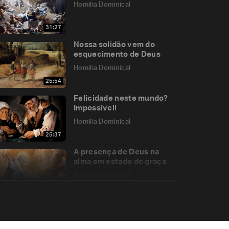
Homilia Dominical
31:27
Nossa solidão vem do
esquecimento de Deus
Homilia Dominical
25:54
Felicidade neste mundo?
Impossível!
Homilia Dominical
25:37
A presença de Deus na
alma em estado de graça
Homilia Dominical
23:44
São Pedro e a missão de
confirmar a fé dos irmãos