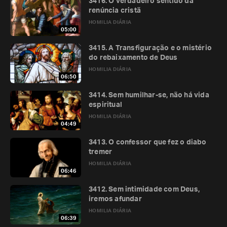
3416. O verdadeiro sentido da
renúncia cristã
HOMILIA DIÁRIA
05:00
3415. A Transfiguração e o mistério
do rebaixamento de Deus
HOMILIA DIÁRIA
06:50
3414. Sem humilhar-se, não há vida
espiritual
HOMILIA DIÁRIA
04:49
3413. O confessor que fez o diabo
tremer
HOMILIA DIÁRIA
06:46
3412. Sem intimidade com Deus,
iremos afundar
HOMILIA DIÁRIA
06:39