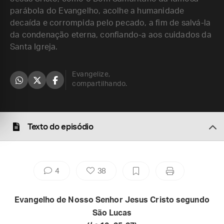
parábola do Evangelho, acolhe a humanidade
decaída e corrompida pelo pecado, a fim de salvá-la
da condenação eterna, confiando-a aos cuidados da
Santa Igreja.
Evangelize,
compartilhando.
Texto do episódio
4
38
Evangelho de Nosso Senhor Jesus Cristo segundo
São Lucas