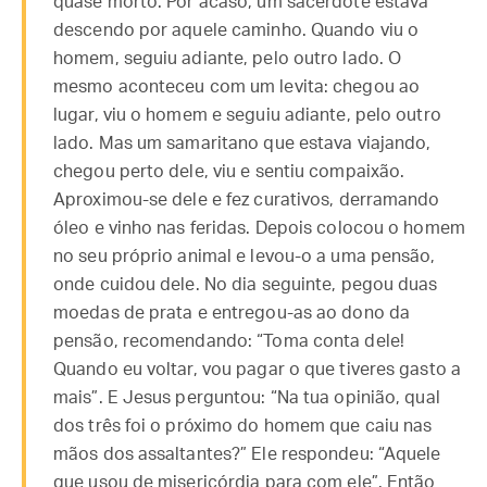
quase morto. Por acaso, um sacerdote estava
descendo por aquele caminho. Quando viu o
homem, seguiu adiante, pelo outro lado. O
mesmo aconteceu com um levita: chegou ao
lugar, viu o homem e seguiu adiante, pelo outro
lado. Mas um samaritano que estava viajando,
chegou perto dele, viu e sentiu compaixão.
Aproximou-se dele e fez curativos, derramando
óleo e vinho nas feridas. Depois colocou o homem
no seu próprio animal e levou-o a uma pensão,
onde cuidou dele. No dia seguinte, pegou duas
moedas de prata e entregou-as ao dono da
pensão, recomendando: “Toma conta dele!
Quando eu voltar, vou pagar o que tiveres gasto a
mais”. E Jesus perguntou: “Na tua opinião, qual
dos três foi o próximo do homem que caiu nas
mãos dos assaltantes?” Ele respondeu: “Aquele
que usou de misericórdia para com ele”. Então